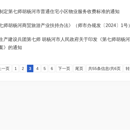
制定第七师胡杨河市普通住宅小区物业服务收费标准的通知
七师胡杨河商贸旅游产业扶持办法》（师市办规发〔2024〕1号
生产建设兵团第七师 胡杨河市人民政府关于印发《第七师胡杨
案》的通知
上一页
1
2
3
4
5
6
下一页
尾页
共55条信息/共6页
转