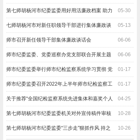
第七师胡杨河市纪委监委用好用活廉政档案 助力
05-30
监督精准高效
七师胡杨河市对新任职领导干部进行集体廉政谈
05-13
话
师市召开新任领导干部集体廉政谈话会
06-06
师市纪委监委、党委巡察办党支部联合开展主题
06-06
党日活动
师市纪委监委举行师市纪检监察系统学习贯彻 党
01-17
的二十大精神宣讲会
师市纪委监委召开2022年上半年师市纪检监察工
01-17
作会议
关于推荐“全国纪检监察系统先进集体和嘉奖个人
04-25
建议对象”的公示
​第七师胡杨河市纪委监委机关对外宣传稿件审核
10-28
管理办法
第七师胡杨河市纪委监委“三步走”狠抓作风 持之
10-26