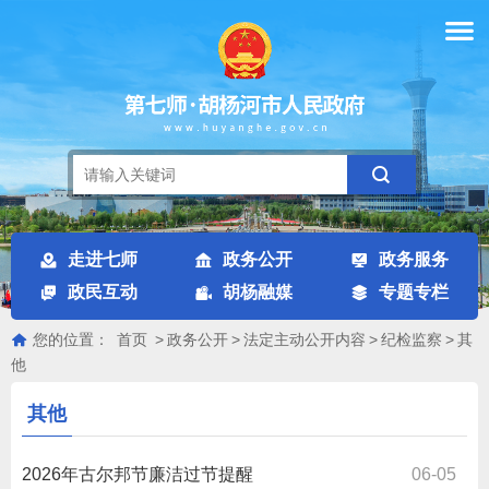
走进七师
政务公开
政务服务
政民互动
胡杨融媒
专题专栏
您的位置：
首页
>
政务公开
>
法定主动公开内容
>
纪检监察
>
其
他
其他
2026年古尔邦节廉洁过节提醒
06-05