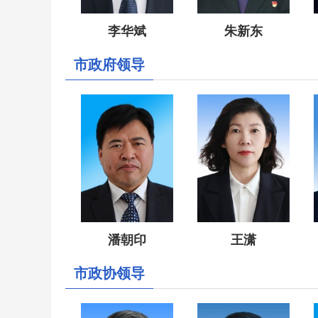
李华斌
朱新东
市政府领导
潘朝印
王潇
市政协领导