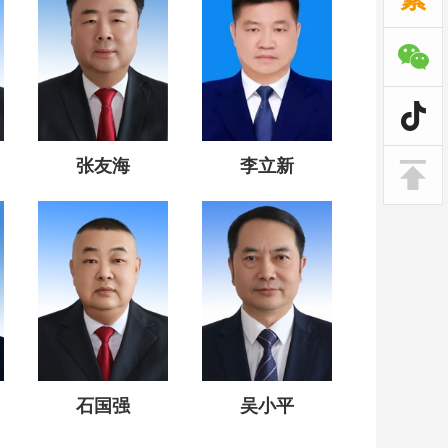
张友海
李立新
石国强
吴小平