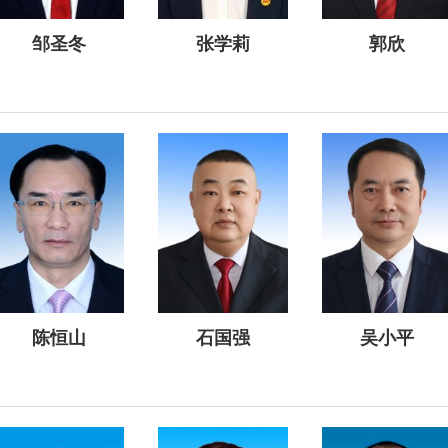
邹圣冬
张学莉
郭欣
陈恒山
石国强
吴小平