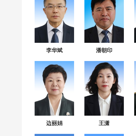
李华斌
潘朝印
边丽娟
王潇