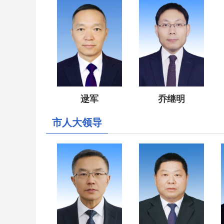
逯军
乔继明
市人大领导