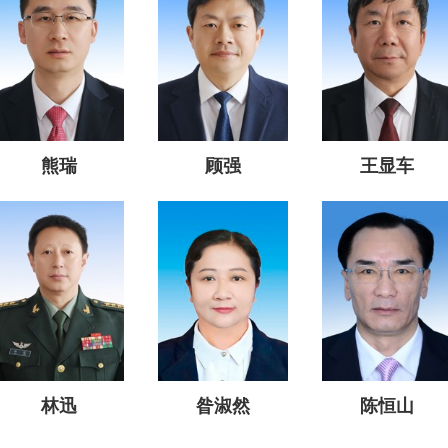
熊瑞
顾强
王显车
林迅
昝淑然
陈恒山