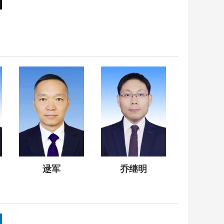
逯军
乔继明