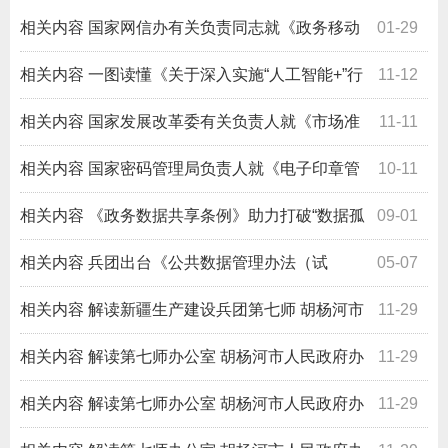
相关内容
国家网信办有关负责同志就《政务移动
01-29
互联网应用程序规范化管理办法》答记者问
相关内容
一图读懂《关于深入实施“人工智能+”行
11-12
动的意见》
相关内容
国家发展改革委有关负责人就《市场准
11-11
入负面清单（2025年版）》答记者问
相关内容
国家密码管理局负责人就《电子印章管
10-11
理办法》答记者问
相关内容
《政务数据共享条例》助力打破“数据孤
09-01
岛”(政策解读)
相关内容
兵团出台《公共数据管理办法（试
05-07
行）》促进公共数据共享 服务数字兵团建设
相关内容
解读新疆生产建设兵团第七师 胡杨河市
11-29
人民 政府关于印发《第七师胡杨河市突发事件总体应急预
相关内容
解读第七师办公室 胡杨河市人民政府办
11-29
案》的通知
公室关于印发《第七师胡杨河市森林草原火灾应急预案》
相关内容
解读第七师办公室 胡杨河市人民政府办
11-29