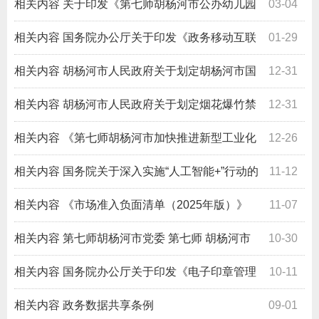
相关内容
关于印发《第七师胡杨河市公办幼儿园
03-04
和非营利性民办幼儿园收费标准》的通知
相关内容
国务院办公厅关于印发《政务移动互联
01-29
网应用程序规范化管理办法》的通知
相关内容
胡杨河市人民政府关于划定胡杨河市国
12-31
三及以下排放标准柴油货车限行区域的通告
相关内容
胡杨河市人民政府关于划定烟花爆竹禁
12-31
放区的通告
相关内容
《第七师胡杨河市加快推进新型工业化
12-26
三年行动方案 （2025—2027 年）》（师市规发〔2025〕
相关内容
国务院关于深入实施“人工智能+”行动的
11-12
2 号）
意见
相关内容
《市场准入负面清单（2025年版）》
11-07
相关内容
第七师胡杨河市党委 第七师 胡杨河市
10-30
人民政府关于表彰2025年度三八红旗手标兵、 三八红旗手
相关内容
国务院办公厅关于印发《电子印章管理
10-11
（集体）的决定
办法》的通知
相关内容
政务数据共享条例
09-01