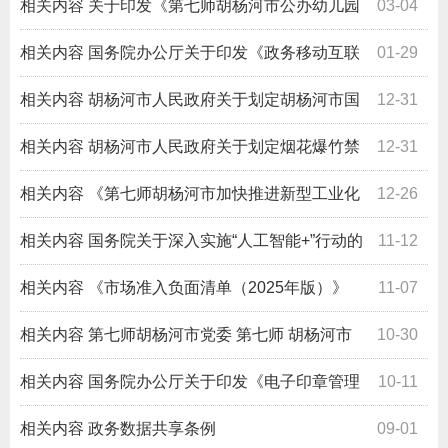
相关内容
关于印发《第七师胡杨河市公办幼儿园
03-04
和非营利性民办幼儿园收费标准》的通知
相关内容
国务院办公厅关于印发《政务移动互联
01-29
网应用程序规范化管理办法》的通知
相关内容
胡杨河市人民政府关于划定胡杨河市国
12-31
三及以下排放标准柴油货车限行区域的通告
相关内容
胡杨河市人民政府关于划定烟花爆竹禁
12-31
放区的通告
相关内容
《第七师胡杨河市加快推进新型工业化
12-26
三年行动方案 （2025—2027 年）》（师市规发〔2025〕
相关内容
国务院关于深入实施“人工智能+”行动的
11-12
2 号）
意见
相关内容
《市场准入负面清单（2025年版）》
11-07
相关内容
第七师胡杨河市党委 第七师 胡杨河市
10-30
人民政府关于表彰2025年度三八红旗手标兵、 三八红旗手
相关内容
国务院办公厅关于印发《电子印章管理
10-11
（集体）的决定
办法》的通知
相关内容
政务数据共享条例
09-01