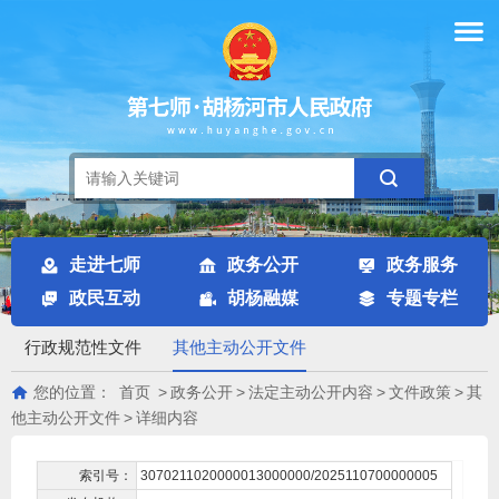
走进七师
政务公开
政务服务
政民互动
胡杨融媒
专题专栏
行政规范性文件
其他主动公开文件
您的位置：
首页
>
政务公开
>
法定主动公开内容
>
文件政策
>
其
他主动公开文件
>
详细内容
索引号：
3070211020000013000000/2025110700000005