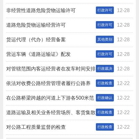
局）权力清单和责任清单
非经营性道路危险货物运输许可
12-28
行政许可
道路危险货物运输经营许可
12-28
行政许可
货运代理（代办）经营备案
12-28
其他类别
营运车辆《道路运输证》配发
12-28
行政许可
对管辖范围内客运经营者在发车时间安排
12-28
行政裁决
上发生纠纷的裁决
依法对收费公路经营管理者履行公路养
12-22
行政检查
护、绿化和公路用地范围内的水土保持义务实施的检查
在公路桥梁跨越的河道上下游各500米范
12-22
行政确认
围内进行疏浚作业的确认
道路运输及相关业务经营场所、客货集散
12-22
行政检查
地进行监督检查
对公路工程质量监督的检查
12-22
行政检查