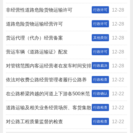
局）权力清单和责任清单
非经营性道路危险货物运输许可
12-28
行政许可
道路危险货物运输经营许可
12-28
行政许可
货运代理（代办）经营备案
12-28
其他类别
营运车辆《道路运输证》配发
12-28
行政许可
对管辖范围内客运经营者在发车时间安排
12-28
行政裁决
上发生纠纷的裁决
依法对收费公路经营管理者履行公路养
12-22
行政检查
护、绿化和公路用地范围内的水土保持义务实施的检查
在公路桥梁跨越的河道上下游各500米范
12-22
行政确认
围内进行疏浚作业的确认
道路运输及相关业务经营场所、客货集散
12-22
行政检查
地进行监督检查
对公路工程质量监督的检查
12-22
行政检查