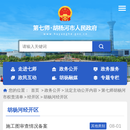
走进七师
政务公开
政务服务
政民互动
胡杨融媒
专题专栏
您的位置：
首页
>
政务公开
>
法定主动公开内容
>
第七师胡杨河
市权责清单
>
经开区
>
胡杨河经开区
胡杨河经开区
施工图审查情况备案
08-01
其他类别