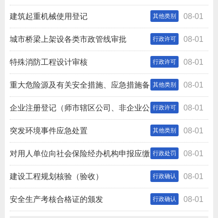
建筑起重机械使用登记
08-01
其他类别
城市桥梁上架设各类市政管线审批
08-01
行政许可
特殊消防工程设计审核
08-01
行政许可
重大危险源及有关安全措施、应急措施备
08-01
其他类别
案
企业注册登记（师市辖区公司、非企业公
08-01
行政许可
司、合伙企业、个人独资企业、个体工商户、农民专业合
突发环境事件应急处置
08-01
其他类别
作社注册登记；师（市）辖区企业设立的非法人分支机构
对用人单位向社会保险经办机构申报应缴
08-01
行政处罚
注册登记；国家市场监督管理总局和兵团市场监督管理局
纳社会保险费数额时，瞒报工资总额或者职工人数的行为
建设工程规划核验（验收）
08-01
行政确认
授权登记的公…
的处罚
安全生产考核合格证的颁发
08-01
行政确认