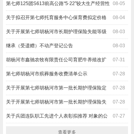
布
第七师125团S613前高公路“5·22”较大生产经营性
08-05
道路交通事故调查报告
关于拟召开第七师托育服务中心保育费拟定价格
08-04
方案听证会的公告
关于开展第七师胡杨河市长期护理保险失能等级
08-03
评估预申请的公告
继承（受遗赠）不动产登记公告
08-03
胡杨河市鑫驰农牧有限责任公司育肥牛养殖改扩
07-31
建建设项目环境影响评价公众参与拟报批公示
第七师胡杨河市殡葬服务收费清单公示
07-28
关于开展第七师胡杨河市第一批长期护理保险定
07-28
点服务机构准入工作的公告
关于开展第七师胡杨河市第一批长期护理保险失
07-28
能等级评估定点机构准入工作的公告
关于兵团连队职工先进个人表彰拟推荐 对象的公
07-27
示
查看更多