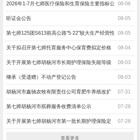
2026年1-7月七师医疗保险和生育保险主要指标公
08-06
布
听证会公告
08-05
第七师125团S613前高公路“5·22”较大生产经营性
08-05
道路交通事故调查报告
关于拟召开第七师托育服务中心保育费拟定价格
08-04
方案听证会的公告
关于开展第七师胡杨河市长期护理保险失能等级
08-03
评估预申请的公告
继承（受遗赠）不动产登记公告
08-03
胡杨河市鑫驰农牧有限责任公司育肥牛养殖改扩
07-31
建建设项目环境影响评价公众参与拟报批公示
第七师胡杨河市殡葬服务收费清单公示
07-28
关于开展第七师胡杨河市第一批长期护理保险定
07-28
点服务机构准入工作的公告
查看更多