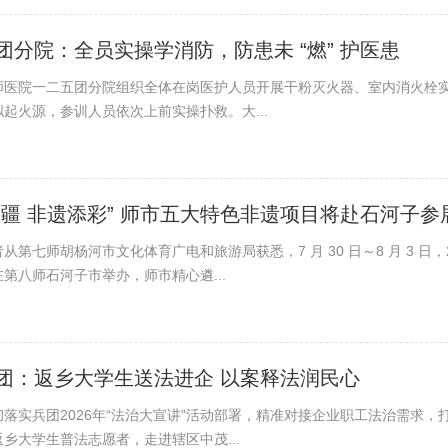
团分院：全员实操学消防，防患未 “燃” 护医患
师医院一二五团分院组织全体在岗医护人员开展干粉灭火器、室内消火栓
起火源，参训人员依次上前实操扑救。大...
润疆 非遗添彩” 师市五大特色非遗项目将赴石河子参
从第七师胡杨河市文化体育广电和旅游局获悉，7 月 30 日～8 月 3 日，
第八师石河子市举办，师市精心遴...
团：返乡大学生送法进企 以案释法润民心
落实兵团2026年“法治大宣讲”活动部署，精准对接企业职工法治需求，打
乡大学生普法志愿者，走进辖区中茂...