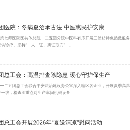
团医院：冬病夏治承古法 中医惠民护安康
日，第七师医院医共体总院一二五团分院中医科有序开展三伏贴特色贴敷服
供诊疗。坚持“一人一证、辨证取穴”，...
团总工会：高温排查除隐患 暖心守护保生产
日，一二五团总工会联合平安法治建设办公室深入辖区各企业，开展夏季高
一线，检查组重点对生产车间机械设备...
团总工会开展2026年“夏送清凉”慰问活动