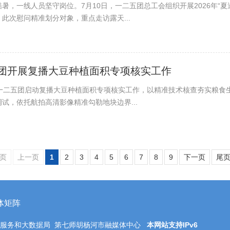
暑，一线人员坚守岗位。7月10日，一二五团总工会组织开展2026年“
此次慰问精准划分对象，重点走访露天...
团开展复播大豆种植面积专项核实工作
，一二五团启动复播大豆种植面积专项核实工作，以精准技术核查夯实粮食
试，依托航拍高清影像精准勾勒地块边界...
页
上一页
1
2
3
4
5
6
7
8
9
下一页
尾
体矩阵
务服务和大数据局 第七师胡杨河市融媒体中心
本网站支持IPv6