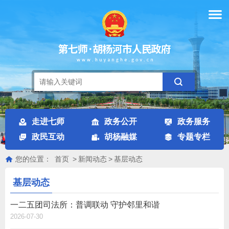
走进七师
政务公开
政务服务
政民互动
胡杨融媒
专题专栏
您的位置：
首页
>
新闻动态
>
基层动态
基层动态
一二五团司法所：普调联动 守护邻里和谐
2026-07-30