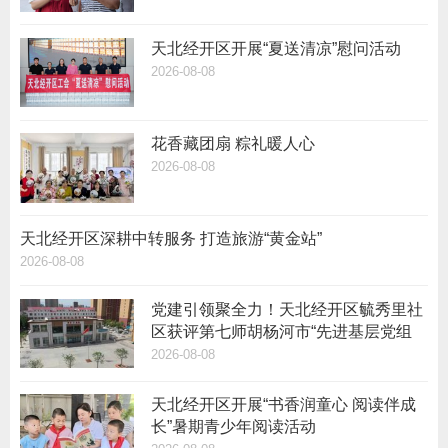
天北经开区开展“夏送清凉”慰问活动
2026-08-08
花香藏团扇 粽礼暖人心
2026-08-08
天北经开区深耕中转服务 打造旅游“黄金站”
2026-08-08
党建引领聚全力！天北经开区毓秀里社
区获评第七师胡杨河市“先进基层党组
织”
2026-08-08
天北经开区开展“书香润童心 阅读伴成
长”暑期青少年阅读活动