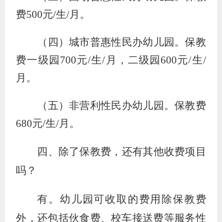
费
500
元
/
生
/
月。
（四）城市普惠性民办幼儿园。保教
费一级园
700
元
/
生
/
月，二级园
600
元
/
生
/
月。
（五）非营利性民办幼儿园。保教费
680
元
/
生
/
月。
四、除了保教费，还有其他收费项目
吗？
有。幼儿园可收取的费用除保教费
外，还包括伙食费、校车接送费等服务性