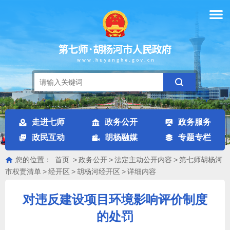
走进七师
政务公开
政务服务
政民互动
胡杨融媒
专题专栏
您的位置：
首页
>
政务公开
>
法定主动公开内容
>
第七师胡杨河
市权责清单
>
经开区
>
胡杨河经开区
>
详细内容
对违反建设项目环境影响评价制度
的处罚