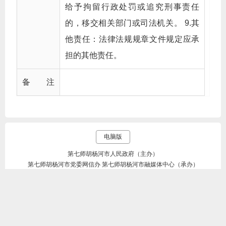
给予拘留行政处罚或追究刑事责任
的，移交相关部门或司法机关。 9.其
他责任：法律法规规章文件规定应承
担的其他责任。
备 注
电脑版
第七师胡杨河市人民政府（主办）
第七师胡杨河市党委网信办 第七师胡杨河市融媒体中心（承办）
copyright © 2021 nongqishi information center all rights reserved
地址：新疆维吾尔自治区胡杨河市井冈山西路1号 e-mail：
btnqsxxh@163.com 技术支持：动易软件