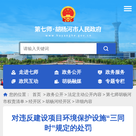
走进七师
政务公开
政务服务
政民互动
胡杨融媒
专题专栏
您的位置：
首页
>
政务公开
>
法定主动公开内容
>
第七师胡杨河
市权责清单
>
经开区
>
胡杨河经开区
>
详细内容
对违反建设项目环境保护设施“三同
时”规定的处罚