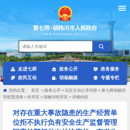
走进七师
政务公开
政务服务
政民互动
胡杨融媒
专题专栏
您的位置：
首页
>
政务公开
>
法定主动公开内容
>
第七师胡杨河
市权责清单
>
经开区
>
胡杨河经开区
>
详细内容
对存在重大事故隐患的生产经营单
位拒不执行负有安全生产监督管理