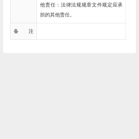
他责任：法律法规规章文件规定应承
担的其他责任。
备 注
电脑版
第七师胡杨河市人民政府（主办）
第七师胡杨河市党委网信办 第七师胡杨河市融媒体中心（承办）
copyright © 2021 nongqishi information center all rights reserved
地址：新疆维吾尔自治区胡杨河市井冈山西路1号 e-mail：
btnqsxxh@163.com 技术支持：动易软件
网站标识码：BT07000012
新ICP备07500204号
公网安备66070002000051