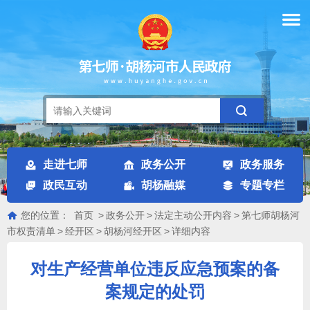
走进七师
政务公开
政务服务
政民互动
胡杨融媒
专题专栏
您的位置：
首页
>
政务公开
>
法定主动公开内容
>
第七师胡杨河
市权责清单
>
经开区
>
胡杨河经开区
>
详细内容
对生产经营单位违反应急预案的备
案规定的处罚