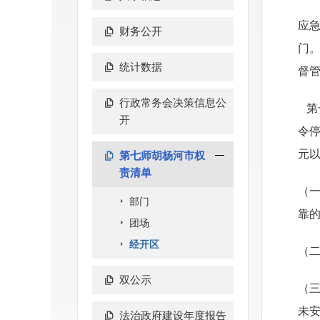
应
财务公开
门
统计数据
督
行政常务会决策信息公
第
开
令
元
第七师胡杨河市权
责清单
（
部门
靠
团场
经开区
（
双公示
（
未
法治政府建设年度报告