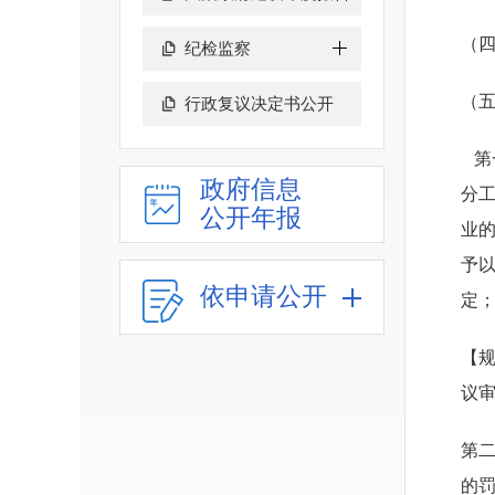
（
纪检监察
（
行政复议决定书公开
第
政府信息
分
公开年报
业
予
依申请公开
定
【规
议审
第
的