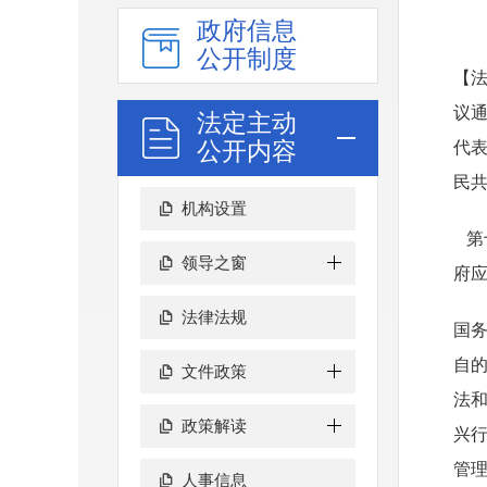
政府信息
公开制度
【法
议通
法定主动
公开内容
代
民共
机构设置
第
领导之窗
府
法律法规
国
自
文件政策
法
政策解读
兴
管
人事信息