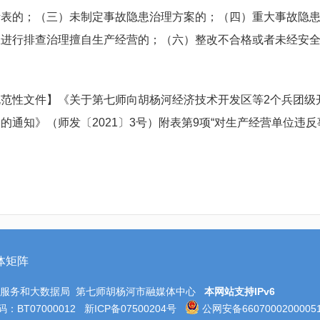
析表的；（三）未制定事故隐患治理方案的；（四）重大事故隐
患进行排查治理擅自生产经营的；（六）整改不合格或者未经安
。
规范性文件】《关于第七师向胡杨河经济技术开发区等2个兵团级
的通知》（师发〔2021〕3号）附表第9项“对生产经营单位违
体矩阵
务服务和大数据局 第七师胡杨河市融媒体中心
本网站支持IPv6
BT07000012
新ICP备07500204号
公网安备6607000200005