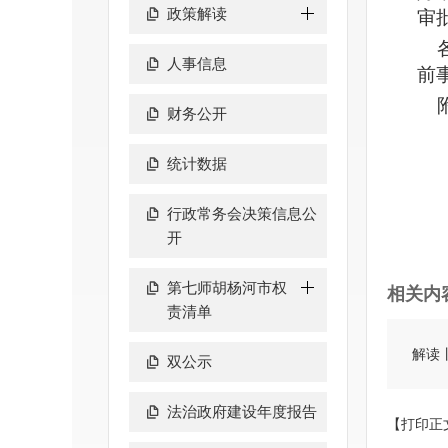
政策解读
审
各
人事信息
前
附
财务公开
统计数据
行政常务会决策信息公
开
第七师胡杨河市权
相关内
责清单
解读
双公示
法治政府建设年度报告
【打印正