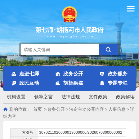
走进七师
政务公开
政务服务
政民互动
胡杨融媒
专题专栏
机构设置
领导之窗
法律法规
文件政策
政策解读
您的位置：
首页
>
政务公开
>
法定主动公开内容
>
人事信息
>
详
细内容
索引号：
3070211020000013000000/2026070300000002