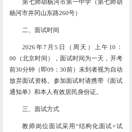
第七师胡杨河市第一中学（第七师胡
杨河市井冈山东路
260号）
二、面试时间
202
6
年
7
月
5
日
（周天）
上午
10：
00（北京时间），
面试时间为一天，
开考
前
30分钟（即09：30前）未到者视为自动
放弃面试资格。参加面试时请携带《面试
通知单》和本人有效居民身份证。
三、面试方式
教师岗位面试采用
“结构化面试+
试