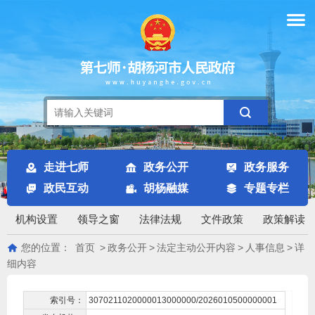
走进七师
政务公开
政务服务
政民互动
胡杨融媒
专题专栏
机构设置
领导之窗
法律法规
文件政策
政策解读
您的位置：
首页
>
政务公开
>
法定主动公开内容
>
人事信息
>
详
细内容
索引号：
3070211020000013000000/2026010500000001