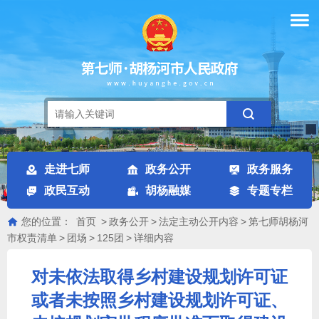
走进七师
政务公开
政务服务
政民互动
胡杨融媒
专题专栏
您的位置：
首页
>
政务公开
>
法定主动公开内容
>
第七师胡杨河
市权责清单
>
团场
>
125团
>
详细内容
对未依法取得乡村建设规划许可证
或者未按照乡村建设规划许可证、