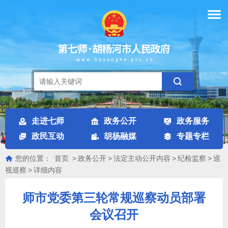
走进七师
政务公开
政务服务
政民互动
胡杨融媒
专题专栏
您的位置：
首页
>
政务公开
>
法定主动公开内容
>
纪检监察
>
巡
视巡察
>
详细内容
师市党委第三轮常规巡察动员部署
会议召开