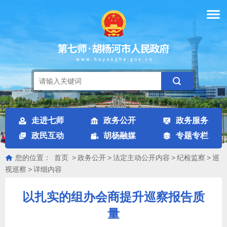
走进七师
政务公开
政务服务
政民互动
胡杨融媒
专题专栏
您的位置：
首页
>
政务公开
>
法定主动公开内容
>
纪检监察
>
巡
视巡察
>
详细内容
以扎实的组办会商提升巡察报告质
量