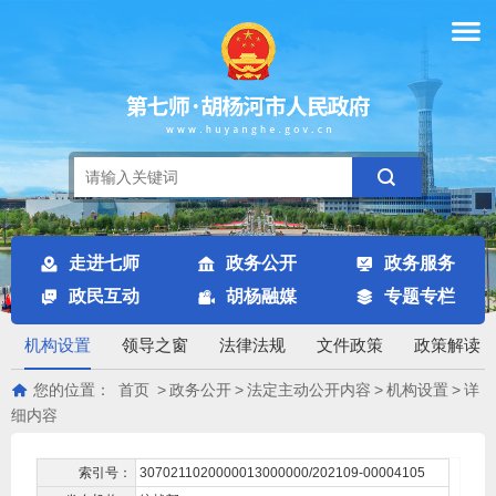
走进七师
政务公开
政务服务
政民互动
胡杨融媒
专题专栏
机构设置
领导之窗
法律法规
文件政策
政策解读
您的位置：
首页
>
政务公开
>
法定主动公开内容
>
机构设置
>
详
细内容
索引号：
3070211020000013000000/202109-00004105