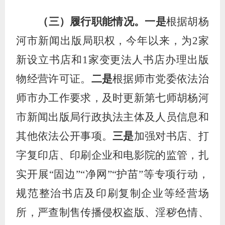
（三）履行职能情况。一是
根据胡杨
河市新闻出版局职权，今年以来，为
2家
新设立书店和1家变更法人书店办理出版
物经营许可证。
二是
根据师市党委依法治
师市办工作要求，及时更新第七师胡杨河
市新闻出版局行政执法主体及人员信息和
其他依法公开事项。
三是
加强对书店、打
字复印店、印刷企业和电影院的
监管
，
扎
实开展
“
固边
”
“净网”“护苗”等专项行动，
规范整治书店及印刷复制企业等经营场
所，严查制售传播侵权盗版、淫秽色情、