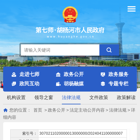
走进七师
政务公开
政务服务
政民互动
胡杨融媒
专题专栏
机构设置
领导之窗
法律法规
文件政策
政策解读
您的位置：
首页
>
政务公开
>
法定主动公开内容
>
法律法规
>
详
细内容
索引号：
3070211020000013000000/2024041100000007