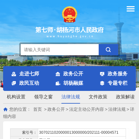
走进七师
政务公开
政务服务
政民互动
胡杨融媒
专题专栏
机构设置
领导之窗
法律法规
文件政策
政策解读
您的位置：
首页
>
政务公开
>
法定主动公开内容
>
法律法规
>
详
细内容
索引号：
3070211020000013000000/202111-00004571