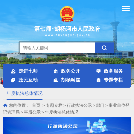
走进七师
政务公开
政务服务
政民互动
胡杨融媒
专题专栏
年度执法总体情况
您的位置：
首页
>
专题专栏
>
行政执法公示
>
部门
>
事业单位登
记管理局
>
事后公示
>
年度执法总体情况