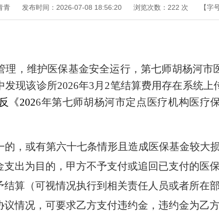
青青
发布时间：2026-07-08 18:56:20
浏览次数：
222
次
【字
管理，维护医保基金安全运行，第七师胡杨河市
中发现该诊所
2026年3月2笔结算费用存在系统
反《
202
6年第七师胡杨河市定点医疗机构医疗
一的，或有第六十
七
条情形且造成医保基金较大
金支出为目的，甲方不予支付或追回已支付的医
予结算（可视情况执行到相关责任人员或者所在
协议情况，
可要求乙方支付违约金，违约金
为
乙