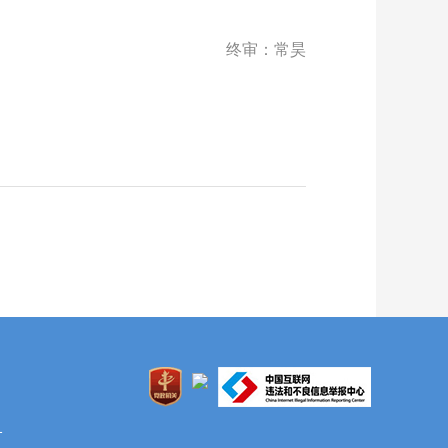
终审：常昊
1