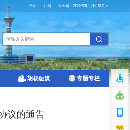
登录
|
注册
今天是：
2026年8月7日 星期五
动
胡杨融媒
专题专栏
协议的通告
繁