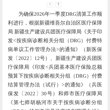
T
T
为确保
2026
年一季度
DRG
清算工作顺
利进行，根据新疆维吾尔自治区医疗保障
局 新疆生产建设兵团医疗保障局
《
关于印
发
<
按疾病诊断相关分组（
DRG
）付费特
病单议工作管理办法
>
的通知
》（
新医保
发
〔
2022
〕
12
号
）
、
新疆生产建设兵团医
疗保障局《印发
<
兵团基本医疗保险总额
预算下按疾病诊断相关分组（
DRG
）付费
结算管理办法（试行）
>
的通知》
（
兵
医
保发
〔
2022
〕
30
号
）
和师市医疗保障局
《第七师胡杨河市关于按疾病诊断分组