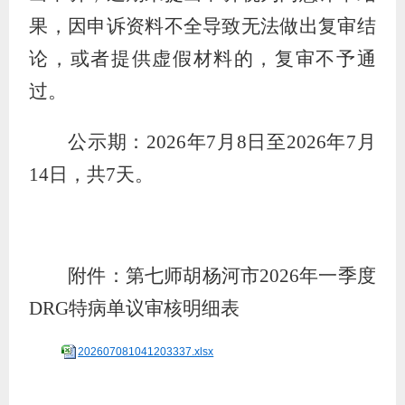
果，因申诉资料不全导致无法做出复审结
论，或者提供虚假材料的，复审不予通
过。
公示期：
2026
年
7
月
8
日至
2026
年
7
月
14
日，共
7
天。
附件：第七师胡杨河市
2026
年一季度
DRG
特病单议审核明细表
202607081041203337.xlsx