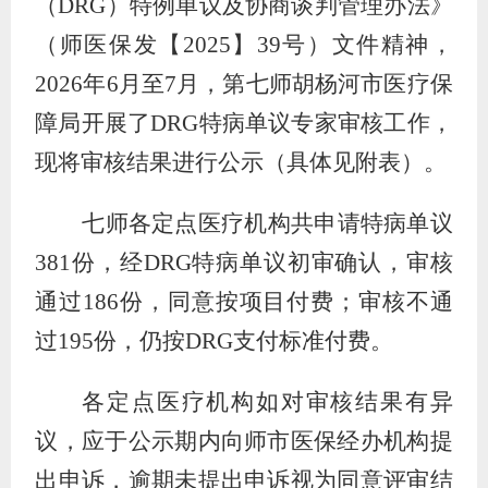
（
DRG
）特例单议及协商谈判管理办法》
（师医保发【
2025
】
39
号）文件精神，
2026
年
6
月至
7
月，第七师胡杨河市医疗保
障局开展了
DRG
特病单议专家审核工作，
现将审核结果进行公示（具体见附表）
。
七师各定点医疗机构共申请特病单议
381
份，经
DRG
特病单议初审确认，审核
通过
186
份，同意按项目付费；审核不通
过
195
份，仍按
DRG
支付标准付费。
各定点医疗机构如对审核结果有异
议，应于公示期内向师市医保经办机构提
出申诉，逾期未提出申诉视为同意评审结