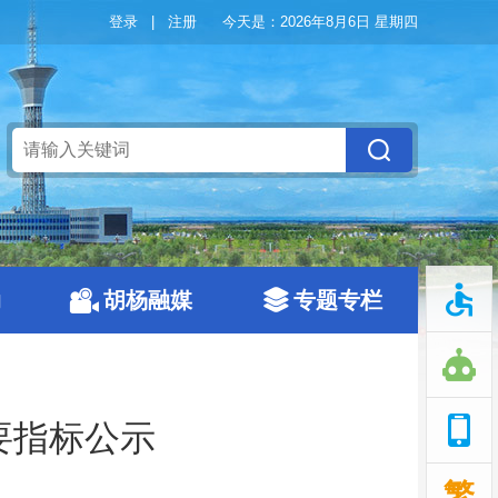
登录
|
注册
今天是：
2026年8月6日 星期四
动
胡杨融媒
专题专栏
要指标公示
繁