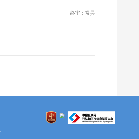
终审：常昊
1