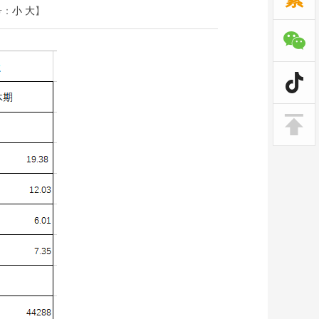
号：
小
大
】