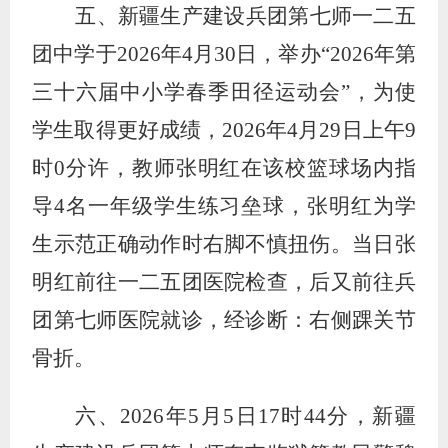
五、新疆生产建设兵团第七师一二五
团中学于
2026
年
4
月
30
日，举办“
2026
年第
三十六届中小学春季田径运动会”，为使
学生取得更好成绩，
2026
年
4
月
29
日上午
9
时
0
分许，教师张明红在该校篮球场内指
导
4
名一年级学生练习垒球，张明红为学
生示范正确动作时右脚不慎扭伤。当日张
明红前往一二五团医院检查，后又前往兵
团第七师医院就诊，经诊断：右侧踝关节
骨折。
六、
2026
年
5
月
5
日
17
时
44
分，新疆