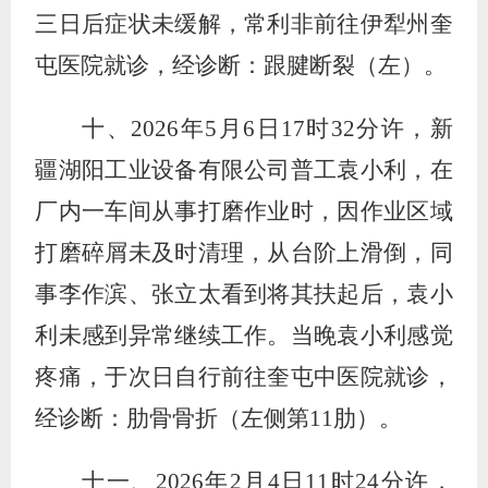
三日后症状未缓解，常利非前往伊犁州奎
屯医院就诊，经诊断：跟腱断裂（左）。
十、
2026
年
5
月
6
日
17
时
32
分许，新
疆湖阳工业设备有限公司普工袁小利，在
厂内一车间从事打磨作业时，因作业区域
打磨碎屑未及时清理，从台阶上滑倒，同
事李作滨、张立太看到将其扶起后，袁小
利未感到异常继续工作。当晚袁小利感觉
疼痛，于次日自行前往奎屯中医院就诊，
经诊断：肋骨骨折（左侧第
11
肋）。
十一、
2026
年
2
月
4
日
11
时
24
分许，