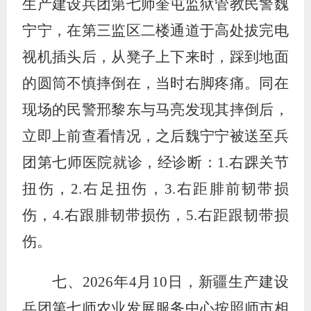
生产建设兵团第七师奎屯监狱管教民警魏
宁宁，在第三监区二楼通道于高处拔完电
视机插头后，从凳子上下来时，踩到地面
的圆筒不慎摔倒在，当时右脚疼痛。同在
现场的民警邢黎东与马亮发现其摔倒后，
立即上前查看情况，之后魏宁宁被送至兵
团第七师医院就诊，经诊断：
1.
右踝关节
扭伤，
2.
右足扭伤，
3.
右距腓前韧带损
伤，
4.
右跟腓韧带损伤，
5.
右距跟韧带损
伤。
七、
2026
年
4
月
10
日，新疆生产建设
兵团第七师农业发展服务中心按照师市相