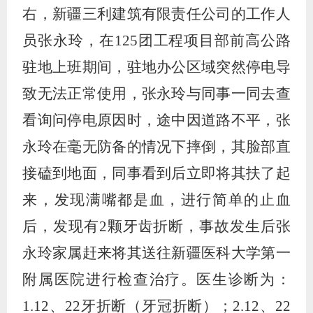
右，新疆三利建筑有限责任公司的工作人
员张永玲，在
125
团工程项目部前高公路
驻地上班期间，驻地办公区域突然停电导
致无法正常使用，张永玲与同事一同去查
看询问停电原因时，途中因道路不平，张
永玲在毫无防备的情况下摔倒，其脸部直
接磕到地面，同事看到后立即将其扶了起
来，发现满嘴都是血，进行简单的止血
后，发现有
2
颗牙齿折断，事故发生后张
永玲家属赶来将其送往新疆医科大学第一
附属医院进行检查治疗。医生诊断为：
1.12
、
22
牙折断（牙冠折断）；
2.12
、
22