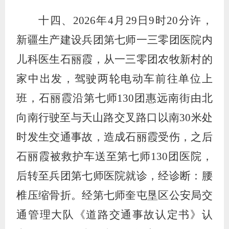
十四、
2026
年
4
月
29
日
9
时
20
分许，
新疆生产建设兵团第七师一三零团医院内
儿科医生石丽霞，从一三零团农牧新村的
家中出发，驾驶两轮电动车前往单位上
班，石丽霞沿第七师
130
团惠远南街由北
向南行驶至与天山路交叉路口以南
30
米处
时发生交通事故，造成石丽霞受伤，之后
石丽霞被救护车送至第七师
130
团医院，
后转至兵团第七师医院就诊，经诊断：腰
椎压缩骨折。经第七师奎屯垦区公安局交
通管理大队《道路交通事故认定书》认