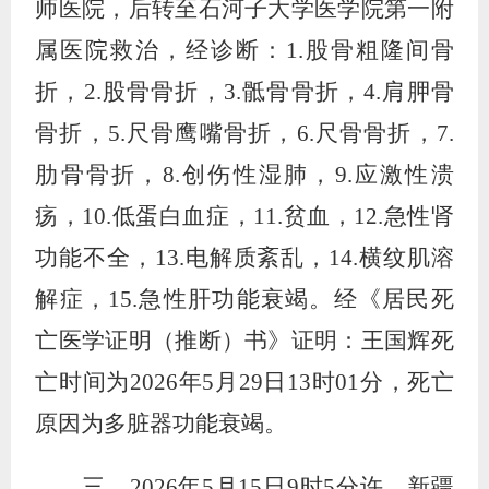
师医院，后转至石河子大学医学院第一附
属医院救治，经诊断：
1.
股骨粗隆间骨
折，
2.
股骨骨折，
3.
骶骨骨折，
4.
肩胛骨
骨折，
5.
尺骨鹰嘴骨折，
6.
尺骨骨折，
7.
肋骨骨折，
8.
创伤性湿肺，
9.
应激性溃
疡，
10.
低蛋白血症，
11.
贫血，
12.
急性肾
功能不全，
13.
电解质紊乱，
14.
横纹肌溶
解症，
15.
急性肝功能衰竭。经《居民死
亡医学证明（推断）书》证明：王国辉死
亡时间为
2026
年
5
月
29
日
13
时
01
分，死亡
原因为多脏器功能衰竭。
三、
2026
年
5
月
15
日
9
时
5
分许，新疆