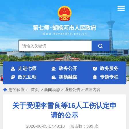
走进七师
政务公开
政务服务
政民互动
胡杨融媒
专题专栏
您的位置：
首页
>
新闻动态
>
通知公告
>
详细内容
关于受理李雪良等16人工伤认定申
请的公示
2026-06-05 17:49:18
点击数：
399
次