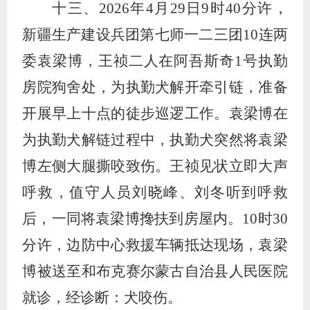
十三、
2026
年
4
月
29
日
9
时
40
分许，
新疆生产建设兵团第七师一二三团
10
连两
委袁梁博，王祯二人在阿吾斯奇
1
号执勤
房院狗舍处，为执勤犬解开牵引链，准备
开展早上十点的徒步巡逻工作。袁梁博在
为执勤犬解链过程中，执勤犬突然将袁梁
博左侧大腿撕咬致伤。王祯见状立即大声
呼救，值守人员刘晓峰、刘冬听到呼救
后，一同将袁梁博搀扶到房屋内。
10
时
30
分许，边防中心救援车辆抵达现场，袁梁
博被送至和布克赛尔蒙古自治县人民医院
就诊，经诊断：犬咬伤。