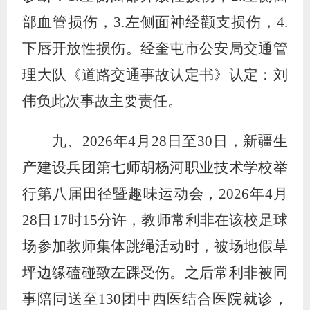
部血管损伤，
3.
左侧面神经颧支损伤，
4.
下唇开放性损伤。经奎屯市公安局交通管
理大队《道路交通事故认定书》认定：刘
伟负此次事故主要责任。
九、
2026
年
4
月
28
日至
30
日，新疆生
产建设兵团第七师胡杨河职业技术学校举
行第八届田径暨趣味运动会，
2026
年
4
月
28
日
17
时
15
分许，教师常利非在该校足球
场参加教师集体跳绳活动时，被场地假草
坪边缘磕碰致左踝受伤。之后常利非被同
事陪同送至
130
团中西医结合医院就诊，