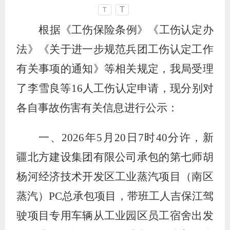
T
T
根据《工伤保险条例》《工伤认定办
法》《关于进一步规范兵
团工伤认定工作
有关事项的通知》等相关规定，我局受理
了
李雪良等
16
人
工伤认定申请
，现
分别
对
各自
事故伤害
有关信息进行公示：
一、
2026
年
5
月
20
日
7
时
40
分许，新
疆北方建设集团有限公司承包的第七师胡
杨河经济技术开发区工业蒸汽项目（南区
蒸汽）
PC
总承包项目，带班工人吉保江驾
驶项目专用车辆从工业园区员工宿舍出发