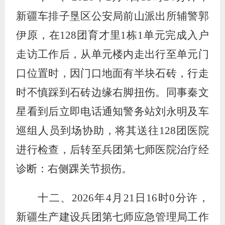
新疆车排子垦区公安局前山派出所辅警郭
伊原，在
128
团育才里
1
栋
1
单元完成入户
走访工作后，从单元楼内走出行至单元门
口位置时，因门口地面有半块石砖，行走
时不慎踩到石砖边缘右脚扭伤。同事秦文
星看到后立即电话通知警务站刘永明及车
巡组人员到场协助，将其送往
128
团医院
进行检查，后转至兵团第七师医院治疗经
诊断：右侧踝关节损伤。
十二、
2026
年
4
月
21
日
16
时
0
分许，
新疆生产建设兵团第七师应急管理局工作