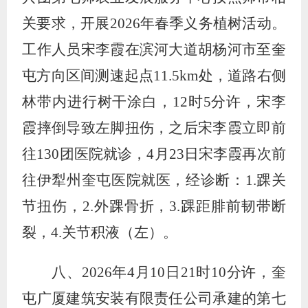
关要求，开展
2026
年春季义务植树活动。
工作人员宋李霞在滨河大道胡杨河市至奎
屯方向区间测速起点
11.5km
处，道路右侧
林带内进行树干涂白，
12
时
5
分许，宋李
霞摔倒导致左脚扭伤，之后宋李霞立即前
往
130
团医院就诊，
4
月
23
日宋李霞再次前
往伊犁州奎屯医院就医，经诊断：
1.
踝关
节扭伤，
2.
外踝骨折，
3.
踝距腓前韧带断
裂，
4.
关节积液（左）。
八、
2026
年
4
月
10
日
21
时
10
分许，奎
屯广厦建筑安装有限责任公司承建的第七