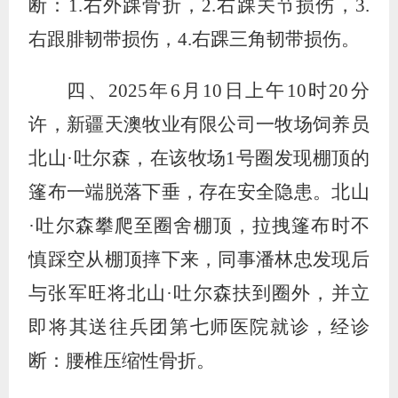
断：
1.
右外踝骨折，
2.
右踝关节损伤，
3.
右跟腓韧带损伤，
4.
右踝三角韧带损伤。
四、
2025
年
6
月
10
日上午
10
时
20
分
许，新疆天澳牧业有限公司一牧场饲养员
北山·吐尔森，在该牧场
1
号圈发现棚顶的
篷布一端脱落下垂，存在安全隐患。北山
·吐尔森攀爬至圈舍棚顶，拉拽篷布时不
慎踩空从棚顶摔下来，同事潘林忠发现后
与张军旺将北山·吐尔森扶到圈外，并立
即将其送往兵团第七师医院就诊，经诊
断：腰椎压缩性骨折。