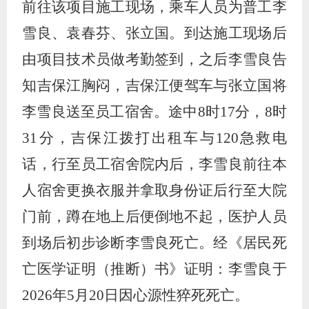
前往该项目施工现场，乘车人员为普工李
雪良、袁春芬、张立国。到达施工现场后
由项目技术员做考勤签到，之后李雪良告
知吉保江胸闷，吉保江便驾车与张立国将
李雪良送至员工宿舍。途中
8
时
17
分，
8
时
31
分，吉保江拨打出租车与
120
急救电
话，行至员工宿舍院内后，李雪良前往本
人宿舍更换衣服并拿取身份证后行至大院
门前，蹲在地上后便倒地不起，医护人员
到场后初步诊断李雪良死亡。经《居民死
亡医学证明（推断）书》证明：李雪良于
2026
年
5
月
20
日因心源性猝死死亡。