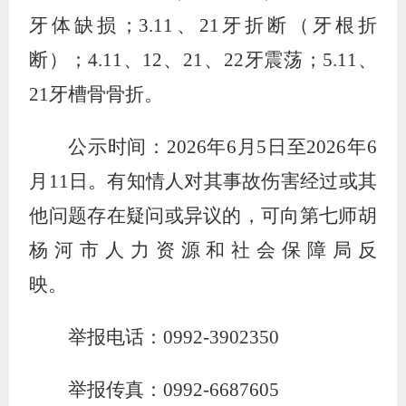
牙体缺损；
3.11
、
21
牙折断（牙根折
断）；
4.11
、
12
、
21
、
22
牙震荡；
5.11
、
21
牙槽骨骨折。
公示时间：
2026
年
6
月
5
日
至
2026
年
6
月
11
日。有知情人对
其事故伤害
经过
或其
他问题
存在疑问或异议的，可向第
七
师
胡
杨河市
人力资源和社会保障局反
映。
举报电话：
0992-3902350
举报传真：
0992-6687605