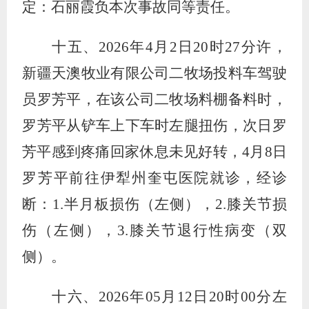
定：石丽霞负本次事故同等责任。
十五、
2026
年
4
月
2
日
20
时
27
分许，
新疆天澳牧业有限公司二牧场投料车驾驶
员罗芳平，在该公司二牧场料棚备料时，
罗芳平从铲车上下车时左腿扭伤，次日罗
芳平感到疼痛回家休息未见好转，
4
月
8
日
罗芳平前往伊犁州奎屯医院就诊，经诊
断：
1.
半月板损伤（左侧），
2.
膝关节损
伤（左侧），
3.
膝关节退行性病变（双
侧）。
十六、
2026
年
05
月
12
日
20
时
00
分左