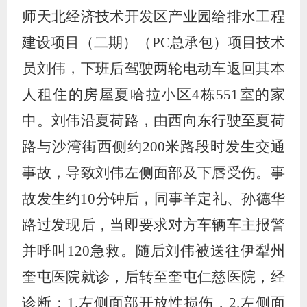
师天北经济技术开发区产业园给排水工程
建设项目（二期）（
PC
总承包）项目技术
员刘伟，下班后驾驶两轮电动车返回其本
人租住的房屋夏哈拉小区
4
栋
551
室的家
中。刘伟沿夏荷路，由西向东行驶至夏荷
路与沙湾街西侧约
200
米路段时发生交通
事故，导致刘伟左侧面部及下唇受伤。事
故发生约
10
分钟后，同事羊定礼、孙德华
路过发现后，当即要求对方车辆车主报警
并呼叫
120
急救。随后刘伟被送往伊犁州
奎屯医院就诊，后转至奎屯仁慈医院，经
诊断：
1.
左侧面部开放性损伤，
2.
左侧面