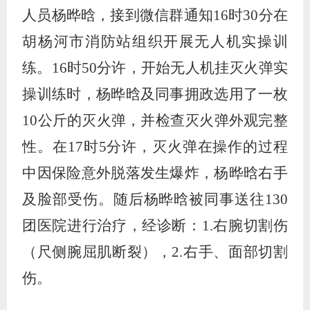
人员杨晔晗，接到微信群通知
16
时
30
分在
胡杨河市消防站组织开展无人机实操训
练。
16
时
50
分许，开始无人机挂灭火弹实
操训练时，杨晔晗及同事拥政选用了一枚
10
公斤的灭火弹，并检查灭火弹外观完整
性。在
17
时
5
分许，灭火弹在操作的过程
中因保险意外脱落发生爆炸，杨晔晗右手
及脸部受伤。随后杨晔晗被同事送往
130
团医院进行治疗，经诊断：
1.
右腕切割伤
（尺侧腕屈肌断裂），
2.
右手、面部切割
伤。