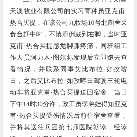
天澳牧业有限公司的实习育种员亚克甫·
热合买提，在该公司九牧场
10
号北圈舍采
食台赶牛时，不慎滑倒崴到右脚，当时亚
克甫·热合买提感觉脚踝疼痛，同班组工
作人员阿力木·图尔荪发现后立即跑去查
看情况，并联系同事艾比布拉·如孜喀
日，之后艾比布拉·如孜喀日驾驶三轮电
动车将亚克甫·热合买提送回宿舍。当日
下午
14
时
30
分许，政工员李弟娃得知亚克
甫·热合买提受伤情况后前往宿舍查看，
并将其送往兵团第七师医院就诊，经诊