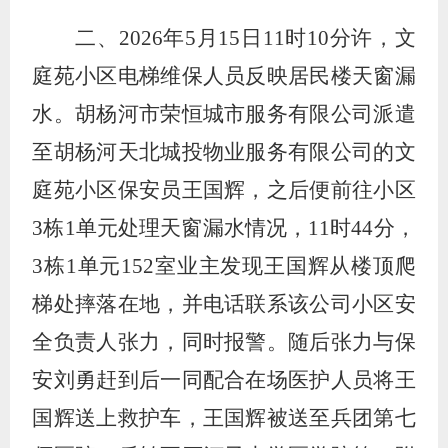
二、
2026
年
5
月
15
日
11
时
10
分许，文
庭苑小区电梯维保人员反映居民楼天窗漏
水。胡杨河市荣恒城市服务有限公司派遣
至胡杨河天北城投物业服务有限公司的文
庭苑小区保安员王国辉，之后便前往小区
3
栋
1
单元处理天窗漏水情况，
11
时
44
分，
3
栋
1
单元
152
室业主发现王国辉从楼顶爬
梯处摔落在地，并电话联系该公司小区安
全负责人张力，同时报警。随后张力与保
安刘勇赶到后一同配合在场医护人员将王
国辉送上救护车，王国辉被送至兵团第七