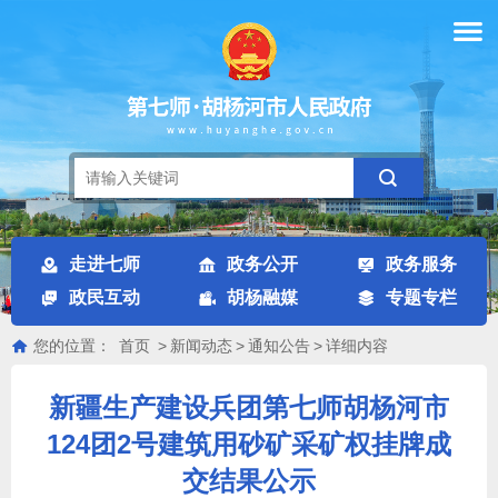
走进七师
政务公开
政务服务
政民互动
胡杨融媒
专题专栏
您的位置：
首页
>
新闻动态
>
通知公告
>
详细内容
新疆生产建设兵团第七师胡杨河市
124团2号建筑用砂矿采矿权挂牌成
交结果公示