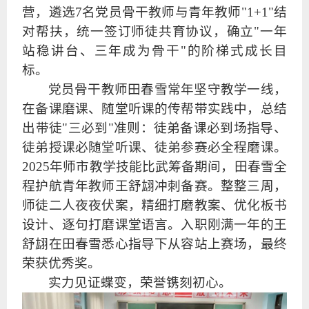
营，遴选7名党员骨干教师与青年教师"1+1"结
对帮扶，统一签订师徒共育协议，确立"一年
站稳讲台、三年成为骨干"的阶梯式成长目
标。
党员骨干教师田春雪常年坚守教学一线，
在备课磨课、随堂听课的传帮带实践中，总结
出带徒"三必到"准则：徒弟备课必到场指导、
徒弟授课必随堂听课、徒弟参赛必全程磨课。
2025年师市教学技能比武筹备期间，田春雪全
程护航青年教师王舒翃冲刺备赛。整整三周，
师徒二人夜夜伏案，精细打磨教案、优化板书
设计、逐句打磨课堂语言。入职刚满一年的王
舒翃在田春雪悉心指导下从容站上赛场，最终
荣获优秀奖。
实力见证蝶变，荣誉镌刻初心
。