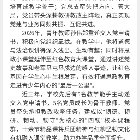
培育成教学骨干；党总支牵头把方向、管大
局，党员带头深耕教研教改主阵地，真正实现
党建与业务同频共振、互促共进。
2026年，青年教师孙伟郑重递交入党申请
书，积极向党组织靠拢。在教学中，他将道德
与法治课讲得深入浅出、生动有趣；同时将思
政小课堂延伸至红色教育大课堂，通过讲述党
史故事和老军垦屯垦戍边的感人事迹，让红色
基因在学生心中生根发芽，有效打通思政教育
走进青少年内心的"最后一公里"。
近三年，学校先后有5名教学能手主动递
交入党申请书，5名党员成长为骨干教师。党
员牵头承担教改攻坚任务，建成以"韧德、韧
研、韧动、韧守"为核心的"四韧"校本课程
群，十余节精品课将兵团精神与红柳坚韧文化
有机融入课堂教学，助力办学品质全面提升。