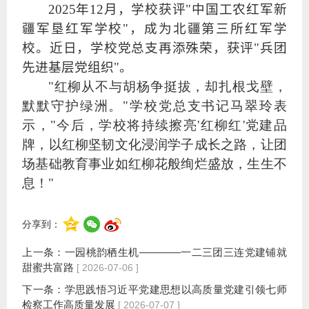
2025年12月，学校获评"中国工农红军新
疆军垦红军学校"，成为北疆第三所红军学
校。近日，学校党总支再添殊荣，获评"兵团
先进基层党组织"。
"红柳从不与胡杨争挺拔，却扎根戈壁，
默默守护绿洲。"学校党总支书记马翠玲表
示，"今后，学校将持续擦亮'红柳红'党建品
牌，以红柳坚韧文化浸润学子成长之路，让团
场基础教育事业如红柳花般绚烂盛放，生生不
息！"
分享到：
上一条：
一园桃韵栖生机————一二三团三连党建铺就
甜蜜共富路
[ 2026-07-06 ]
下一条：
学思践悟习近平党建思想以高质量党建引领七师
检察工作高质量发展
[ 2026-07-07 ]