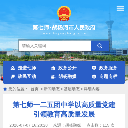
走进七师
政务公开
政务服务
政民互动
胡杨融媒
专题专栏
您的位置：
首页
>
新闻动态
>
基层动态
>
详细内容
第七师一二五团中学以高质量党建
引领教育高质量发展
2026-07-07 16:28:28
来源：
胡杨融媒
点击数：
115
次