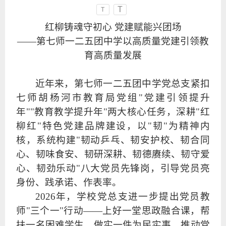
T
T
红柳铸魂守初心 党建赋能兴团场
——第七师一二五团中学以高质量党建引领教
育高质量发展
近年来，第七师一二五团中学党总支紧扣
七师胡杨河市教育局党组"党建引领提升
年""教育教学提升年"两大核心任务，深耕"红
柳红"特色党建品牌建设，以"韧"为精神内
核，系统构建"韧动乒乓、韧安护校、韧合同
心、韧味食安、韧研深耕、韧德赓续、韧守爱
心、韧劲乐动"八大党员先锋岗，引导党员亮
身份、践承诺、作表率。
2026年，学校党总支进一步提出党员教
师"三个一"行动——上好一堂思政融合课，帮
扶一名困难学生，做实一件为民实事，推动党