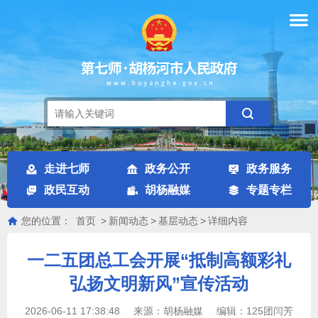
走进七师
政务公开
政务服务
政民互动
胡杨融媒
专题专栏
您的位置：
首页
>
新闻动态
>
基层动态
>
详细内容
一二五团总工会开展“抵制高额彩礼
弘扬文明新风”宣传活动
2026-06-11 17:38:48
来源：
胡杨融媒
编辑：
125团闫芳