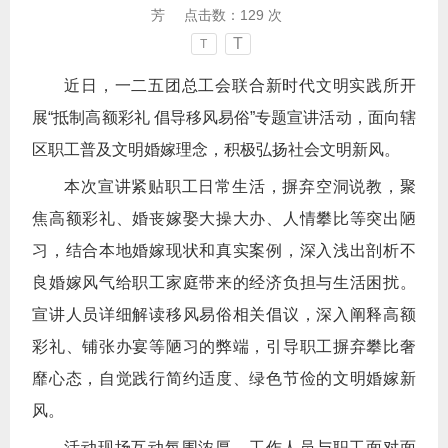
芳
点击数：
129
次
T
T
近日，一二五团总工会联合新时代文明实践所开
展“抵制高额彩礼 倡导移风易俗”专题宣讲活动，面向辖
区职工普及文明婚嫁理念，积极弘扬社会文明新风。
本次宣讲紧贴职工日常生活，摒弃空洞说教，聚
焦高额彩礼、婚丧嫁娶大操大办、人情攀比等突出陋
习，结合本地婚嫁现状和真实案例，深入浅出剖析不
良婚嫁风气给职工家庭带来的经济负担与生活困扰。
宣讲人员详细解读移风易俗相关倡议，深入阐释高额
彩礼、铺张办宴等陋习的弊端，引导职工摒弃攀比奢
靡心态，自觉践行简约适度、绿色节俭的文明婚嫁新
风。
活动现场互动氛围浓厚，工作人员与职工面对面