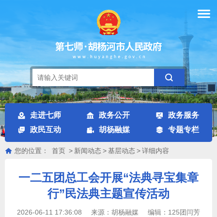
走进七师
政务公开
政务服务
政民互动
胡杨融媒
专题专栏
您的位置：
首页
>
新闻动态
>
基层动态
>
详细内容
一二五团总工会开展“法典寻宝集章
行”民法典主题宣传活动
2026-06-11 17:36:08
来源：
胡杨融媒
编辑：
125团闫芳