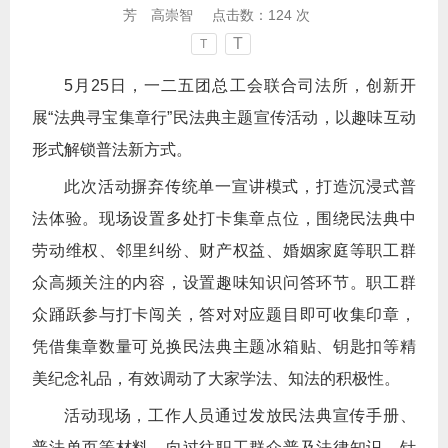
芳 高崇智
点击数：
124
次
T
T
5月25日，一二五团总工会联合司法所，创新开
展“法典寻宝集章行”民法典主题宣传活动，以趣味互动
形式解锁普法新方式。
此次活动摒弃传统单一宣讲模式，打造沉浸式普
法体验。现场设置多处打卡集章点位，围绕民法典中
劳动维权、邻里纠纷、财产权益、婚姻家庭等职工群
众高频关注的内容，设置趣味知识问答环节。职工群
众踊跃参与打卡闯关，答对对应题目即可收集印章，
凭借集章数量可兑换民法典主题冰箱贴、钥匙扣等精
美纪念礼品，有效调动了大家学法、知法的积极性。
活动现场，工作人员通过发放民法典宣传手册、
普法单页等材料，向过往职工群众普及法律知识。针