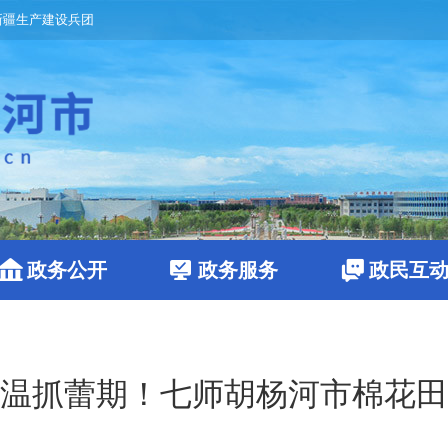
新疆生产建设兵团
政务公开
政务服务
政民互
温抓蕾期！七师胡杨河市棉花田