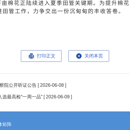
余万亩棉花正陆续进入夏季田管关键期。为提升棉
进田管工作，力争交出一份沉甸甸的丰收答卷。
打印正文
关闭本页
察院公开听证公告
[ 2026-06-08 ]
入选最高检“一周一品”
[ 2026-06-09 ]
体矩阵