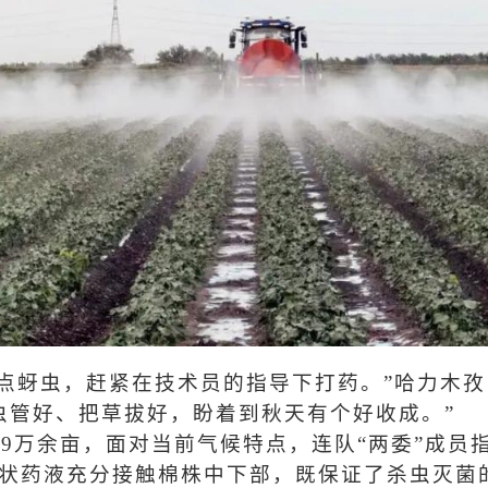
一点蚜虫，赶紧在技术员的指导下打药。”哈力木孜
虫管好、把草拔好，盼着到秋天有个好收成。”
19万余亩，面对当前气候特点，连队“两委”成员
雾状药液充分接触棉株中下部，既保证了杀虫灭菌