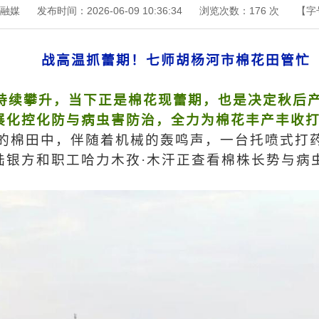
融媒
发布时间：2026-06-09 10:36:34
浏览次数：
176
次
【字
战高温抓蕾期！七师胡杨河市棉花田管忙
持续攀升，当下正是棉花现蕾期，也是决定秋后产
展化控化防与病虫害防治，全力为棉花丰产丰收
连的棉田中，伴随着机械的轰鸣声，一台托喷式打
陆银方和职工哈力木孜·木汗正查看棉株长势与病