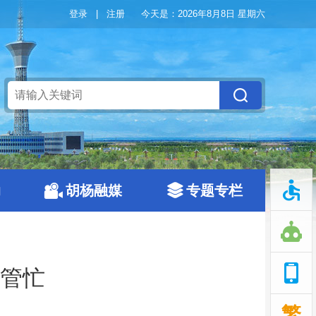
登录
|
注册
今天是：
2026年8月8日 星期六
动
胡杨融媒
专题专栏
管忙
繁