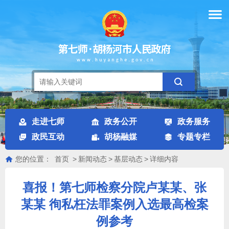
走进七师
政务公开
政务服务
政民互动
胡杨融媒
专题专栏
您的位置：
首页
>
新闻动态
>
基层动态
>
详细内容
喜报！第七师检察分院卢某某、张
某某 徇私枉法罪案例入选最高检案
例参考