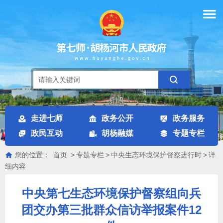
走进七师
政务公开
政务服务
政民互动
胡杨融媒
专题专栏
您的位置：
首页
>
专题专栏
>
中央生态环境保护督察进行时
>
详
细内容
中央第七生态环境保护督察组向兵
团交办第三批群众信访举报案件12