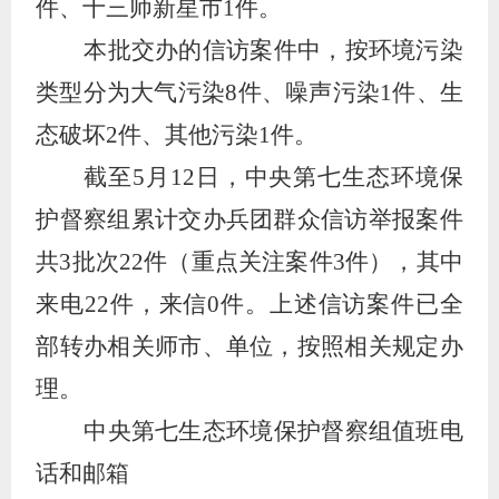
件、十三师新星市
1
件。
本批交办的信访案件中，按环境污染
类型分为大气污染
8
件、噪声污染
1
件、生
态破坏
2
件、其他污染
1
件。
截至
5
月
12
日，中央第七生态环境保
护督察组累计交办兵团群众信访举报案件
共
3
批次
22
件（重点关注案件
3
件），其中
来电
22
件，来信
0
件。上述信访案件已全
部转办相关师市、单位，按照相关规定办
理。
中央第七生态环境保护督察组值班电
话和邮箱