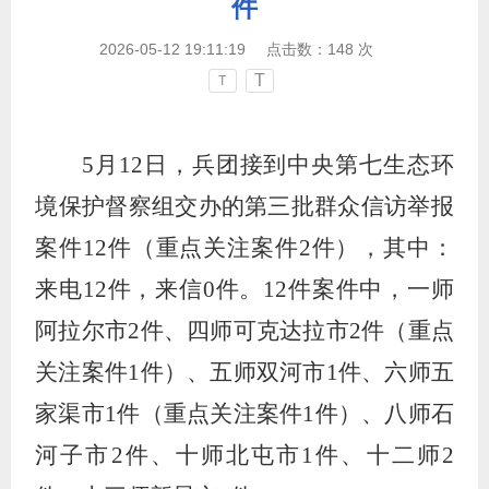
件
2026-05-12 19:11:19
点击数：
148
次
T
T
5
月
12
日，兵团接到中央第七生态环
境保护督察组交办的第三批群众信访举报
案件
12
件（重点关注案件
2
件），其中：
来电
12
件，来信
0
件。
12
件案件中，一师
阿拉尔市
2
件、四师可克达拉市
2
件（重点
关注案件
1
件）、五师双河市
1
件、六师五
家渠市
1
件（重点关注案件
1
件）、八师石
河子市
2
件、十师北屯市
1
件、十二师
2