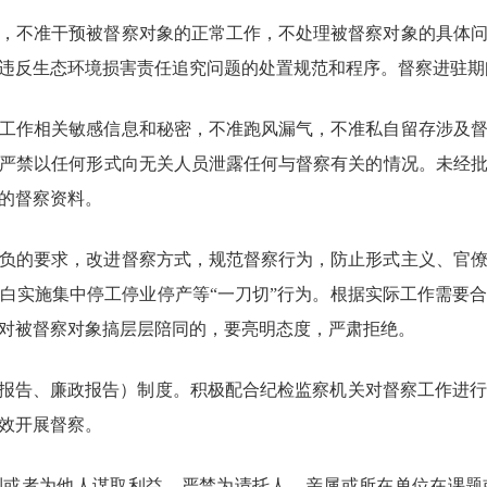
，不准干预被督察对象的正常工作，不处理被督察对象的具体
违反生态环境损害责任追究问题的处置规范和程序。督察进驻期
工作相关敏感信息和秘密，不准跑风漏气，不准私自留存涉及
严禁以任何形式向无关人员泄露任何与督察有关的情况。未经
的督察资料。
负的要求，改进督察方式，规范督察行为，防止形式主义、官
白实施集中停工停业停产等“一刀切”行为。根据实际工作需要
对被督察对象搞层层陪同的，要亮明态度，严肃拒绝。
察报告、廉政报告）制度。积极配合纪检监察机关对督察工作进
效开展督察。
利或者为他人谋取利益。严禁为请托人、亲属或所在单位在课题