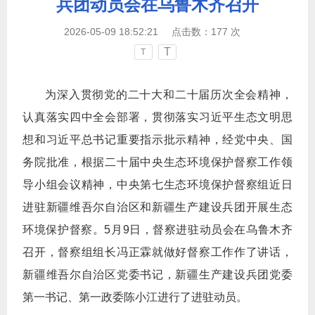
兵团动员会在乌鲁木齐召开
2026-05-09 18:52:21
点击数：
177
次
T
T
为
深入
贯彻党的二十大和二十届
历次
全会精神，
认真落实四中全会部署，贯彻
落实
习近平生态文明思
想
和
习近平总书记重要指示批示精神，
经党中央、国
务院批准，
根据二十届
中央生态环境保护督察工作领
导小组会议精神
，
中央第
七
生态环境保护督察组近日
进驻
新疆维吾尔自治区和新疆生产建设兵团
开展生态
环境保护督察。
5
月
9
日，督察进驻动员会在
乌鲁木齐
召开，督察组组长
冯正霖
就做好督察工作作了讲话，
新疆维吾尔自治区党委
书记
，新疆生产建设兵团党委
第一书记、第一政委陈小江
进行了进驻动员。