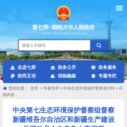
走进七师
政务公开
政务服务
政民互动
胡杨融媒
专题专栏
您的位置：
首页
>
专题专栏
>
中央生态环境保护督察进行时
>
详
细内容
中央第七生态环境保护督察组督察
新疆维吾尔自治区和新疆生产建设