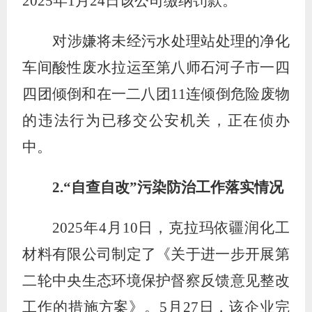
2025
年
1
月
24
日该公司缴纳罚款。
对涉嫌将未经污水处理站处理的净化
车间酸性废水拉运至第八师石河子市一四
四团倾倒和在一二八团
11
连倾倒危险废物
的违法行为已移交公安机关，正在侦办
中。
2.
“
自查自改
”
污染防治工作落实情况
2025
年
4
月
10
日，克拉玛依疆润化工
材料有限公司制定了《关于进一步开展第
二轮中央生态环境保护督察反馈意见整改
工作的措施方案》。
5
月
27
日，该企业完