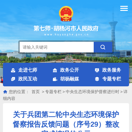
走进七师
政务公开
政务服务
政民互动
胡杨融媒
专题专栏
您的位置：
首页
>
专题专栏
>
中央生态环境保护督察进行时
>
详
细内容
关于兵团第二轮中央生态环境保护
督察报告反馈问题（序号29）整改