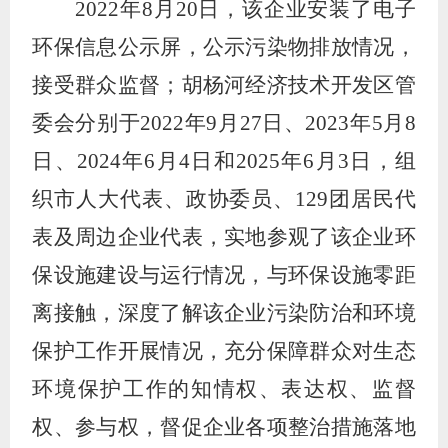
2022
年
8
月
20
日，该企业安装了电子
环保信息公示屏，公示污染物排放情况，
接受群众监督；胡杨河经济技术开发区管
委会分别于
2022
年
9
月
27
日、
2023
年
5
月
8
日、
2024
年
6
月
4
日和
2025
年
6
月
3
日，组
织市人大代表、政协委员、
129
团居民代
表及周边企业代表，实地参观了该企业环
保设施建设与运行情况，与环保设施零距
离接触，深度了解该企业污染防治和环境
保护工作开展情况，充分保障群众对生态
环境保护工作的知情权、表达权、监督
权、参与权，督促企业各项整治措施落地