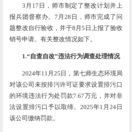
3
月
17
日，师市制定了整改计划并上
报兵团督察办。
7
月
28
日，师市完成了问
题整改自行验收，并于
8
月
5
日上报了验收
销号申请。有关整改情况如下。
1.
“
自查自改
”
违法行为调查处理情况
2024
年
11
月
25
日，第七师生态环境局
对该公司未按排污许可证要求设置排污口
的环境违法行为处罚款
7.67
万元，并对非
法设置排污口予以取缔。
2025
年
1
月
24
日
该公司缴纳罚款。