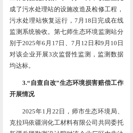
成了污水处理站的设施改造及检修工程，
污水处理站恢复运行，
7
月
18
日完成在线
监测系统验收。第七师生态环境监测站分
别于
2025
年
6
月
17
日、
7
月
12
日和
9
月
10
日
对该企业开展
3
次监督性监测，监测数据
均达标。
3.
“
自查自改
”
生态环境损害赔偿工作
开展情况
2025
年
1
月
22
日，师市生态环境局、
克拉玛依疆润化工材料有限公司共同委托