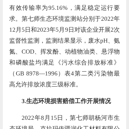
有效传输率为
95.16%
，满足稳定运行要
求。第七师生态环境监测站分别于
2022
年
12
月
5
日和
2023
年
5
月
9
日对该企业开展
2
次
监督性监测，监测结果显示，废水
pH
、氨
氮、
COD
、挥发酚、动植物油类、悬浮物
和磷酸盐均满足《污水综合排放标准》
（
GB 8978—1996
）表
4
第二类污染物最
高允许排放浓度三级标准。
3.
生态环境损害赔偿工作开展情况
2022
年
8
月
15
日，第七师胡杨河市生
态环境局、克拉玛依疆润化工材料有限公