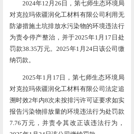
2024
年
12
月
26
日，第七师生态环境局
对克拉玛依疆润化工材料有限公司利用无
防渗措施土坑排放水污染物的环境违法行
为责令停产整治，并于
2025
年
1
月
17
日处
罚款
38.35
万元。
2025
年
1
月
24
日该公司缴
纳罚款。
2025
年
1
月
17
日，第七师生态环境局
对克拉玛依疆润化工材料有限公司法定追
溯时效
2
年内
8
次未按排污许可证要求如实
报告污染物排放量的环境违法行为处罚款
7.76
万元，并责令其改正该违法行为，