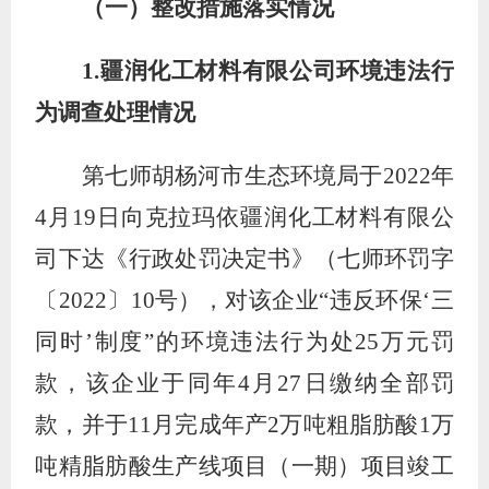
（一）整改措施落实情况
1.
疆润化工材料有限公司环境违法行
为调查处理情况
第七师胡杨河市生态环境局于
2022
年
4
月
19
日向克拉玛依疆润化工材料有限公
司下达《行政处罚决定书》（七师环罚字
〔
2022
〕
10
号），对该企业
“
违反环保
‘
三
同时
’
制度
”
的环境违法行为处
25
万元罚
款，该企业于同年
4
月
27
日缴纳全部罚
款，并于
11
月完成年产
2
万吨粗脂肪酸
1
万
吨精脂肪酸生产线项目（一期）项目竣工