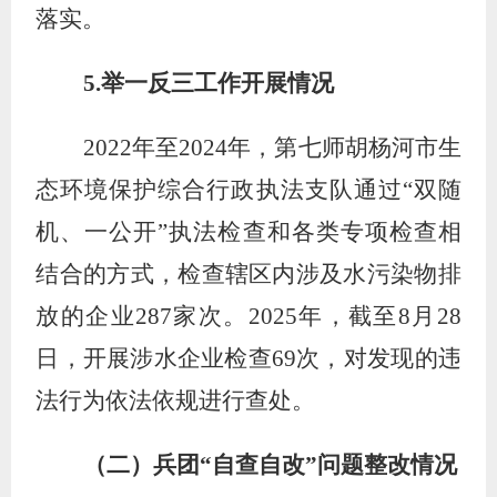
落实。
5.
举一反三工作开展情况
2022
年至
2024
年，第七师胡杨河市生
态环境保护综合行政执法支队通过
“双随
机、一公开”
执法检查和各类专项检查相
结合的方式，检查辖区内涉及水污染物排
放的企业
287
家次。
2025
年，截至
8
月
28
日，开展涉水企业检查
69
次，对发现的违
法行为依法依规进行查处。
（二）兵团
“自查自改”问题整改情况