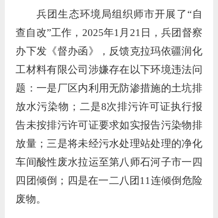
兵团生态环境局组织师市开展了
“
自
查自改
”
工作，
2025
年
1
月
21
日，兵团督察
办下发《督办函》，反馈克拉玛依疆润化
工材料有限公司涉嫌存在以下环境违法问
题：一是厂区内利用无防渗措施的土坑排
放水污染物；二是
8
次排污许可证执行报
告未按排污许可证要求如实报告污染物排
放量；三是将未经污水处理站处理的净化
车间酸性废水拉运至第八师石河子市一四
四团倾倒；四是在一二八团
11
连倾倒危险
废物。