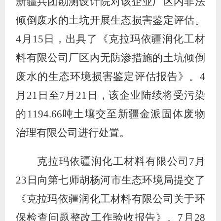
新疆兵团勘测设计院对该企业厂区内非法
倾倒废水的土坑开展生态损害鉴定评估。
4
月
15
日，出具了《克拉玛依疆润化工材
料有限公司厂区内无防渗措施的土坑倾倒
废水的生态环境损害鉴定评估报告》。
4
月
21
日至
7
月
21
日，该企业陆续将受污染
的
1194.66
吨土壤交至新疆金派固体废物
治理有限公司进行处置。
克拉玛依疆润化工材料有限公司
7
月
23
日向第七师胡杨河市生态环境局提交了
《克拉玛依疆润化工材料有限公司关于环
保检查问题整改工作验收报告》。
7
月
28