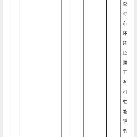
查。
时，
市生
环境
还对
拉玛
疆润
工材
有限
司
、
屯大
能源
限公
皂脚