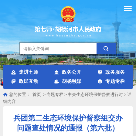
走进七师
政务公开
政务服务
政民互动
胡杨融媒
专题专栏
您的位置：
首页
>
专题专栏
>
中央生态环境保护督察进行时
>
详
细内容
兵团第二生态环境保护督察组交办
问题查处情况的通报（第六批）