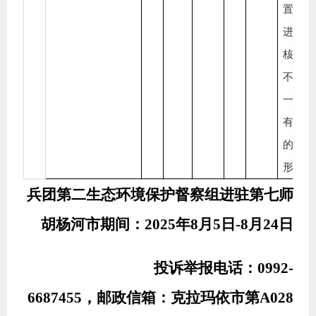
置单
进行
核查
不存
一直
有作
的
形。
兵团第
二
生态环境保护督察组进驻
第七师
胡杨河
市期间：
202
5
年
8
月
5
日
-
8
月
24
日
投诉举报电话：
0992-
6687455
，邮政信箱：
克拉玛依
市第
A028