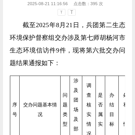
2025-08-21 11:16:56
点击数：
395
次
T
T
截至2025
年
8
月
21
日，兵团第
二
生态
环境保护督察组交办涉及
第七师胡杨河
市
生态环境信访件
9
件，现将第
六
批交办问
题结果通报如下：
涉
调
及
问
查
是
办
处理
团
序
交办问题基本情
题
核
否
结
和整
场
号
况
类
实
属
目
改
及
型
情
实
标
情况
部
况