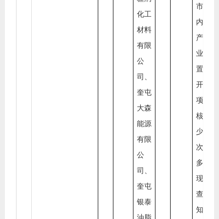
市辖
化工
内皂
材料
产生
有限
业和
公
置企
司
、
开展
奎屯
项现
大森
核查
能源
少于
有限
次，
公
多次
司
、
现场
奎屯
查时
银泰
知企
油脂