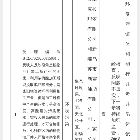
环评
克拉
复、
玛依
污许
有限
证等
公司
体资
和新
受理编号
和技
BT2
X
7S2025081
5
001
：
疆乌
经核
能力
反映人反映皂角是植物
苏市
查，
油厂加工所产生的固
行核
反映
废，利用浓硫酸加工后
新赛
生态
问题
并实
能提取脂肪酸成分，是
环境
油脂
不属
废旧物资循环再利用相
考察
局、
实，
关产业，但是加工过程
有限
125
下一
并建
环
中产生的污水，是高浓
团、
步将
公
境
度、高酸度的污染废
天北
否
持续
皂脚
1
污
水，需投入较高的成本
司，
加强
经开
染
运台
进行处理，才可合格排
监
区、
4家
放。七师辖区内的植物
管，
胡杨
记录
油厂并未严格考察皂脚
公司
确保