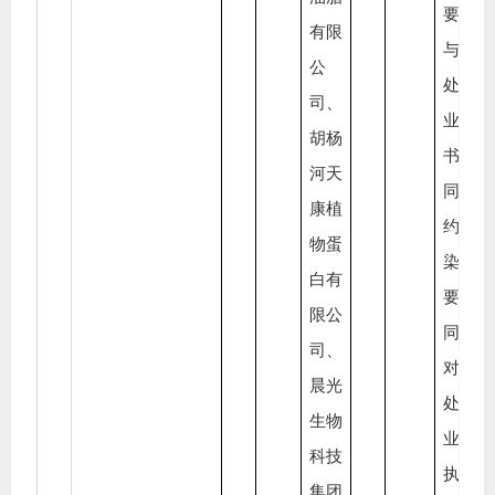
要求
有限
与皂
公
处置
司、
业签
胡杨
书面
河天
同，
康植
约定
物蛋
染防
白有
要求
限公
同时
司、
对皂
晨光
处置
生物
业营
科技
执照
集团