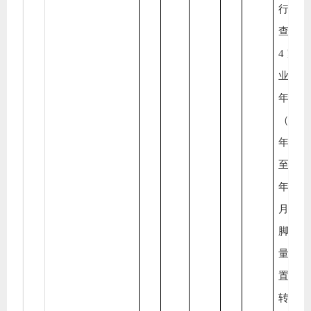
行
查，
4家
业近
年
（202
年6
至202
年
月）
脚产
量、
置量
转运