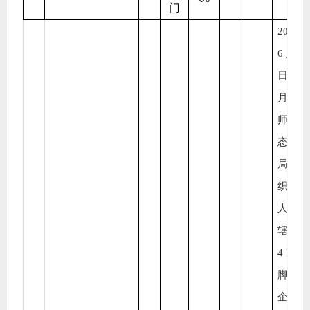
门
2025
6月1
日至
月19
师市
态环
局已
织执
人员
辖区
4家
脚产
企业