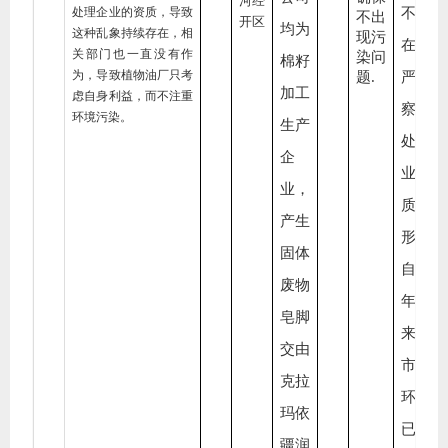
河经
处理企业的资质，导致
不
不出
开区
均为
这种乱象持续存在，相
现污
在
“
关部门也一直没有作
染问
棉籽
为，导致植物油厂只考
题
.
严格
加工
虑自身利益，而不注重
察皂
环境污染
。
生产
处理
企
业的
业，
质”
产生
形。
固体
自
202
废物
年
皂脚
来，
交由
市生
克拉
环境
玛依
已对
疆润