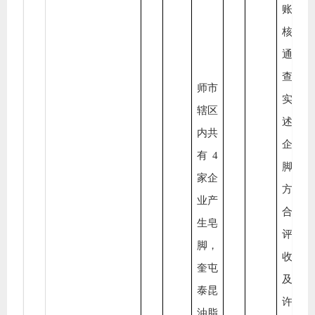
账进
核实
通过
查
师市
实，
辖区
述四
内共
企业
有
4
脚处
家企
方式
业产
合
生皂
评、
脚，
收报
奎屯
及
排
泰昆
许可
油脂