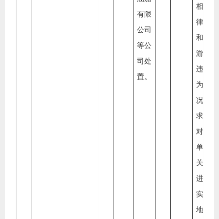
相关
有限
律法
公司
和上
等公
游企
司处
违法
置。
为
况，
求企
对处
单位
关资
进行
实、
地