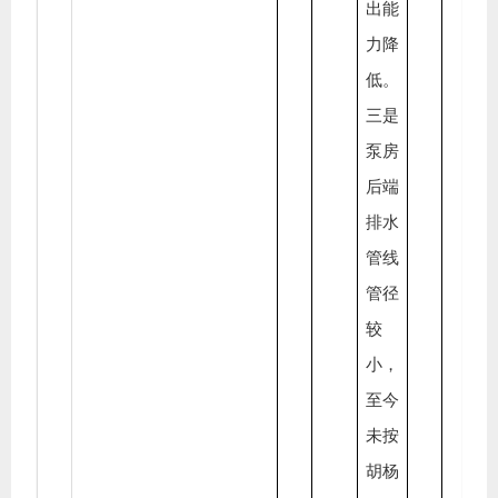
出能
力降
低。
三是
泵房
后端
排水
管线
管径
较
小，
至今
未按
胡杨