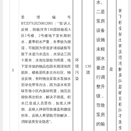
水。
将地
二是
下水
受理编号
泵房
积水
BT2D7S20250812001
：“投诉人
全部
反映，胡杨河市
130
团胡杨苑
A
设备
抽
区
1
号楼、
2
号楼地下室长期积
设施
出，
水，夏季积水严重，冬季较为潮
将污
湿，可能因为管道淤堵或破裂导
未根
泥清
致下水道污水流出，水深达三四
理干
据水
环
十厘米，水泡垃圾较为明显，地
净，
境
130
下室存放的物品也因长期浸泡而
量进
是
解决
1
污
团
损坏。楼栋居民多次向社区、物
臭味
行调
染
业反映，有时物业采取水泵抽水
问
至绿化带等办法，因为该水有异
整升
题，
味导致小区内臭味明显，抽完后
确保
级，
很快再次积水，解决不彻底。积
后续
水已造成人员受伤，如老人摔
积水
导致
倒、反映人摔倒导致膝盖和腰扭
问题
泵房
伤等。反映人希望能尽快解决，
不再
消除该类安全隐患”。
发
的输
生。