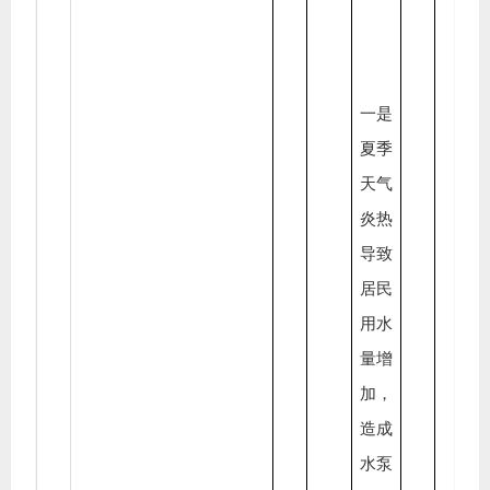
一是
夏季
天气
炎热
导致
居民
用水
量增
加，
造成
水泵