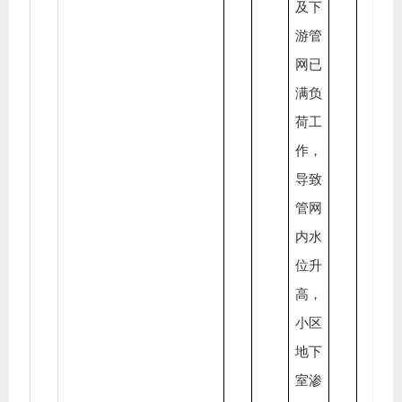
及下
游管
网已
满负
荷工
作，
导致
管网
内水
位升
高，
小区
地下
室渗