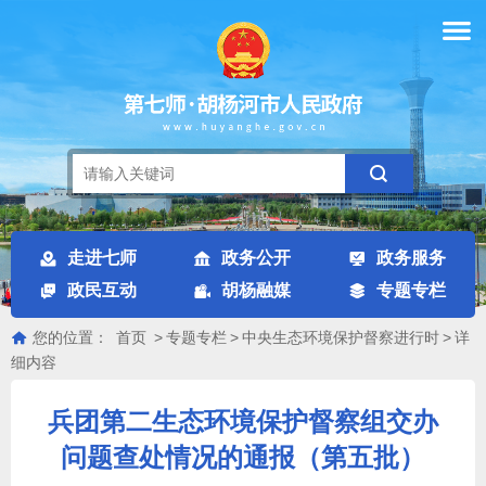
走进七师
政务公开
政务服务
政民互动
胡杨融媒
专题专栏
您的位置：
首页
>
专题专栏
>
中央生态环境保护督察进行时
>
详
细内容
兵团第二生态环境保护督察组交办
问题查处情况的通报（第五批）