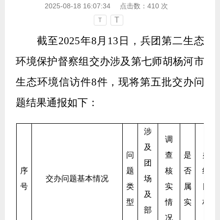
2025-08-18 16:07:34
点击数：
410
次
T
T
截至2025
年
8
月
13
日，兵团第
二
生态
环境保护督察组交办涉及
第七师胡杨河
市
生态环境信访件
8
件，现将第
五
批交办问
题结果通报如下：
涉
调
及
问
查
是
办
团
序
题
核
否
结
交办问题基本情况
场
号
类
实
属
目
及
型
情
实
标
部
况