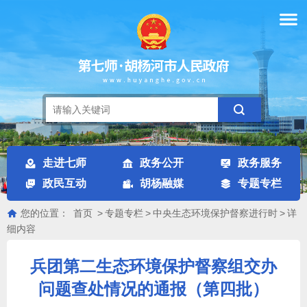
走进七师
政务公开
政务服务
政民互动
胡杨融媒
专题专栏
您的位置：
首页
>
专题专栏
>
中央生态环境保护督察进行时
>
详
细内容
兵团第二生态环境保护督察组交办
问题查处情况的通报（第四批）