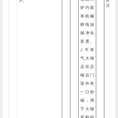
民生
户
。
”
活。
炉均装
有机械
静电油
烟净化
装置。
2.牛骨
气火锅
店在店
铺后门
室外有
一口炒
锅，用
于火锅
底料的