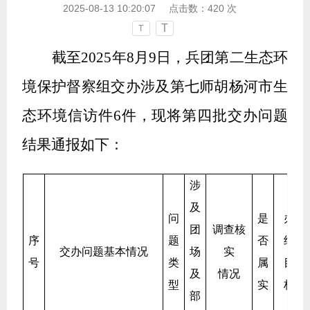
2025-08-13 10:20:07
点击数：
420
次
T
T
截至2025
年
8
月
9
日，兵团第
二
生态环
境保护督察组交办涉及
第七师胡杨河
市生
态环境信访件
6
件，现将第
四
批交办问题
结果通报如下：
涉
及
问
是
办
团
调查核
序
题
否
结
交办问题基本情况
场
实
号
类
属
目
及
情况
型
实
标
部