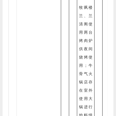
牧飒楼
兰、兰
清阁使
用两台
烤肉炉
供夜间
烧烤使
用；牛
骨气火
锅店存
在室外
使用大
锅进行
炒料情