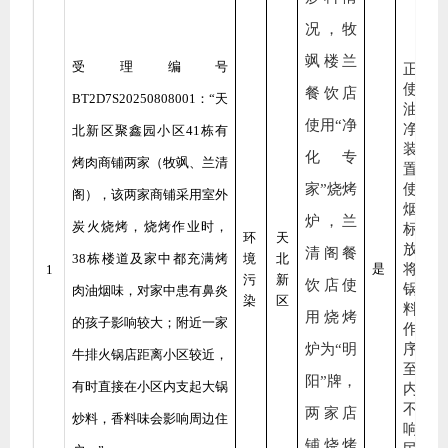
况
，
牧
飒楼兰
受理编号
正确
使用
餐饮店
BT2D7S20250808001
：
“
天
油烟
使用
“净
净化
北新区聚鑫园小区
41
栋有
装
化专
烤肉商铺两家（牧飒、兰清
置，
家”烧烤
使油
阁），该两家商铺采用室外
烟达
炉，兰
炭火烧烤，烧烤作业时，
标排
环
天
放，
清阁餐
38
栋楼道及家中都充满烤
境
北
是
将火
1
污
新
饮店使
锅底
肉油烟味，对家中患有鼻炎
染
区
料制
用烧烤
的孩子影响较大；附近一家
作工
炉为“明
序移
牛排火锅店距离小区较近，
至室
阳”
牌
，
有时直接在小区内支起大锅
内，
不影
两家店
炒料，香料味会影响周边住
响居
铺烧烤