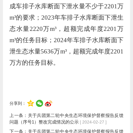
成车排子水库断面下泄水量不少于
2201
万
m³
的要求
；
2023
年车排子水库断面下泄生
态水量
2220
万
m
³，超额完成年度
2201
万
m
³的任务目标；
2024
年车排子水库断面下
泄生态水量
5636
万
m
³，超额完成年度
2201
万方的任务目标
。
分享到：
上一条：
关于兵团第二轮中央生态环境保护督察报告反馈
问题（序号1）整改完成情况的公示
[ 2024-02-27 ]
下一条：
关于兵团第二轮中央生态环境保护督察报告反馈