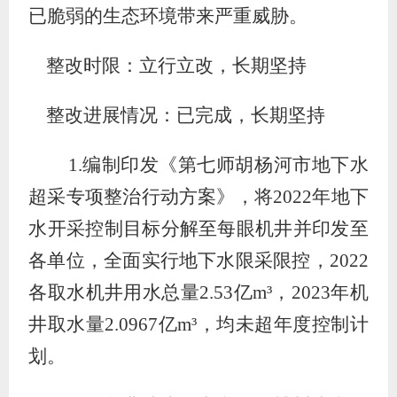
已脆弱的生态环境带来严重威胁。
整改时限：立行立改，长期坚持
整改进展情况：已完成，长期坚持
1.
编制印发《第七师胡杨河市地下水
超采专项整治行动方案》，将
2022
年地下
水开采控制目标分解至每眼机井并印发至
各单位，全面实行地下水限采限控，
2022
各取水机井用水总量
2.53
亿
m³
，
2023
年机
井取水量
2.0967
亿
m³
，
均
未超年度控制计
划。