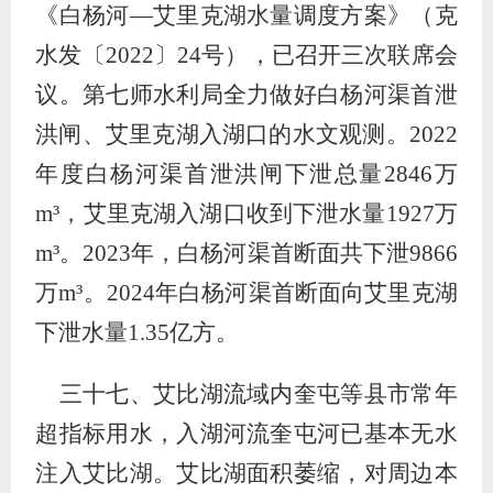
《白杨河
—
艾里克湖水量调度方案》（克
水发〔
2022
〕
24
号），
已
召开三次联席会
议
。
第七师水利局全力做好白杨河渠首泄
洪闸、艾里克湖入湖口的水文观测。
2022
年度白杨河渠首泄洪闸下泄总量
2846
万
m³
，艾里克湖入湖口收到下泄水量
1927
万
m³
。
2023
年，白杨河渠首断面共下泄
9866
万
m³
。
2024
年白杨河渠首断面向艾里克湖
下泄水量
1.35
亿方。
三十七、艾比湖流域内奎屯等县市常年
超指标用水，入湖河流奎屯河已基本无水
注入艾比湖。艾比湖面积萎缩，对周边本