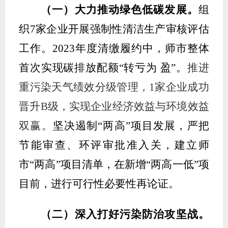
（
一
）
大力推动绿色低碳发展
。
组
织
7
家企
业
开展
强制性清洁生产审核评估
工作
。
2023
年度清缴履约中，师市整体
首次实现碳排放配额“转亏为 盈”
。
推进
重污染天气
绩效
分级
管理
，
1
家企业成功
晋升
B
级，实现企业经济效益与环境效益
双赢。
坚决遏制
“
两高
”
项目发展，严把
节能审查、环评审批准入关，建立师
市
“
两高
”
项目清单，在新增
“
两高一低
”
项
目前，进行可行性必要性再论证。
（二）
深入打好污染防治攻坚战
。