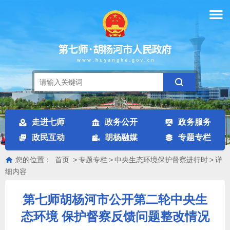
走进七师
政务公开
政务服务
政民互动
胡杨融媒
专题专栏
您的位置：
首页
>
专题专栏
>
中央生态环境保护督察进行时
>
详
细内容
第七师胡杨河市公开第二轮中央生
态环境 保护督察反馈问题整改情况