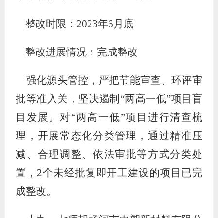
整改时限：
2023
年
6
月底
整改进展情况：完成整改
强化源头管控，严把节能审查、环评审
批等准入关，坚决遏制
“
两高一低
”
项目盲
目发展。对
“
两高一低
”
项目进行清查梳
理，开展常态化分类管理，通过精准压
减、合理调整、依法审批等方式分类处
置
，
2
个未经批复即开工建设的项目已完
成整改
。