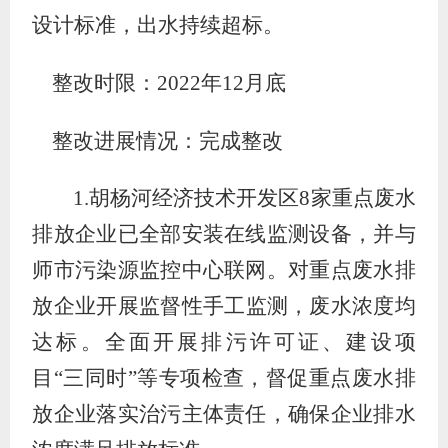
设计标准，出水持续超标。
整改时限：
2022
年
12
月底
整改进展情况：完成整改
1.
胡杨河经济技术开发区
8
家重点废水
排放企业已全部安装在线监测设备，并与
师市污染源监控中心联网。对重点废水排
放企业开展监督性
手工
监测，
废水浓度
均
达标。
全面
开展排污许可证、建设项
目
“
三同时
”
等专项检查，督促重点废水排
放企业落实治污主体责任，确保企业排水