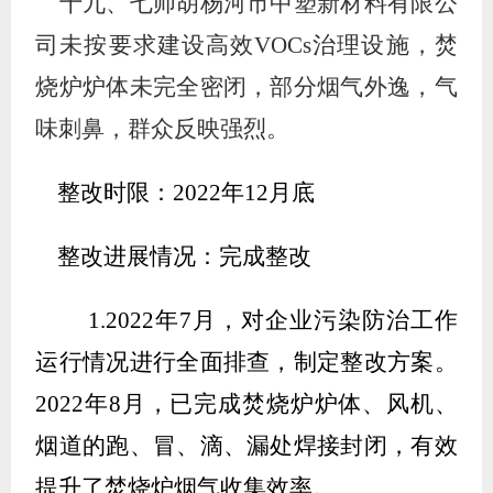
十九
、七师胡杨河市中塑新材料有限公
司未按要求建设高效
VOCs治理设施，焚
烧炉炉体未完全密闭，部分烟气外逸，气
味刺鼻，群众反映强烈。
整改时限：
2022
年
12
月底
整改进展情况：完成整改
1.2022
年
7
月，对企业污染防治工作
运行情况进行全面排查，制定整改方案。
2022
年
8
月，已完成焚烧炉炉体、风机、
烟道的跑、冒、滴、漏处焊接封闭，有效
提升了焚烧炉烟气收集效率。