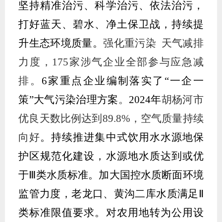
坚持精准治污、科学治污、依法治污，
打好蓝天、碧水、净土保卫战，持续提
升生态环境质量。
强化
重污染 天气减排
力度
，
17
5
家涉气企业
全部参与应急减
排
。
6
家重点企业编制落实了“一企一
策”大气污染治理方案
。
202
4
年
胡杨河市
优良天数比例
达到
89.8
%
，空气质量持续
向好
。持续推进集中式饮用水水源地保
护区规范化建设，水源地水质达到或优
于
Ⅲ
类水质标准。加大国控水质断面环境
监管力度，老龙口、黄沟二库水质满足
Ⅱ
类标准限值要求。对农用地转为公用设